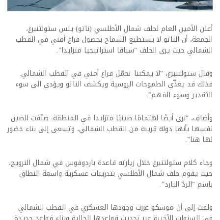
أعلن الأمين العام لحلف شمال الأطلسي (ناتو) ينس ستولتنبرغ،
الجمعة، أن الناتو لا يستطيع السماح بحصول فراغ أمني في القطب
الشمالي حيث يرى الحلف “سباقا استراتيجيا متزايدا”.
وقال ستولتنبرغ، “لا يمكننا تحمّل فراغ أمني في القطب الشمالي.
فذلك قد يغذّي الطموحات الروسية ويكشف الناتو ويؤدي الى سوء
التقدير وسوء الفهم”.
وأضاف، “نرى أيضًا اهتمامًا صينيًا متزايدا في المنطقة. صنّفت الصين
نفسها بأنها دولة قريبة من القطب الشمالي، وتسعى إلى بناء حضور
لها هنا”.
وجاء كلام ستولتنبرغ خلال زيارته قاعدة باردوفوس في شمال النرويج،
حيث يقوم حلف شمال الأطلسي بتدريبات عسكرية واسعة النطاق
باسم “الردّ البارد”.
ولفت إلى أن موسكو عززت وجودها العسكري في القطب الشمالي
في السنوات الأخيرة عبر تحديث قواعدها الحالية وبناء قواعد جديدة