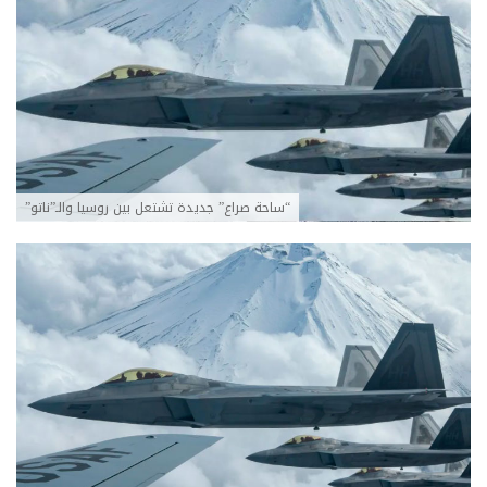
“ساحة صراع” جديدة تشتعل بين روسيا والـ”ناتو”