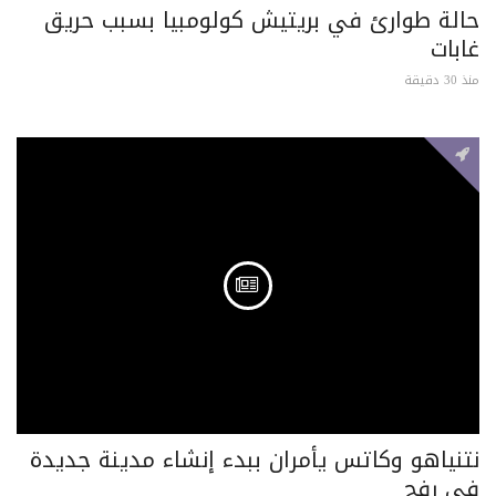
حالة طوارئ في بريتيش كولومبيا بسبب حريق
غابات
منذ 30 دقيقة
نتنياهو وكاتس يأمران ببدء إنشاء مدينة جديدة
في رفح