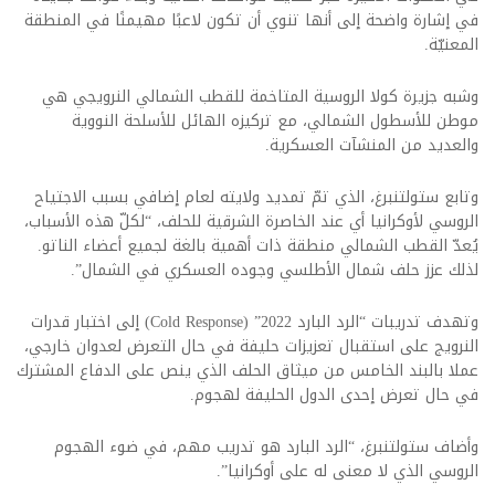
في إشارة واضحة إلى أنها تنوي أن تكون لاعبًا مهيمنًا في المنطقة
المعنيّة.
وشبه جزيرة كولا الروسية المتاخمة للقطب الشمالي النرويجي هي
موطن للأسطول الشمالي، مع تركيزه الهائل للأسلحة النووية
والعديد من المنشآت العسكرية.
وتابع ستولتنبرغ، الذي تمّ تمديد ولايته لعام إضافي بسبب الاجتياح
الروسي لأوكرانيا أي عند الخاصرة الشرقية للحلف، “لكلّ هذه الأسباب،
يُعدّ القطب الشمالي منطقة ذات أهمية بالغة لجميع أعضاء الناتو.
لذلك عزز حلف شمال الأطلسي وجوده العسكري في الشمال”.
وتهدف تدريبات “الرد البارد 2022” (Cold Response) إلى اختبار قدرات
النرويج على استقبال تعزيزات حليفة في حال التعرض لعدوان خارجي،
عملا بالبند الخامس من ميثاق الحلف الذي ينص على الدفاع المشترك
في حال تعرض إحدى الدول الحليفة لهجوم.
وأضاف ستولتنبرغ، “الرد البارد هو تدريب مهم، في ضوء الهجوم
الروسي الذي لا معنى له على أوكرانيا”.