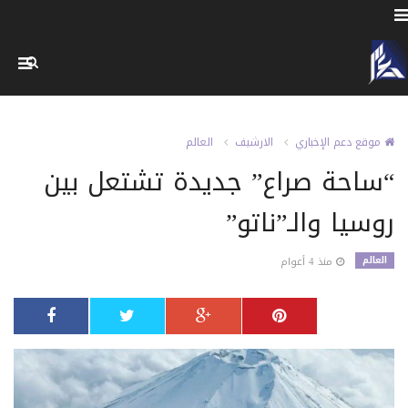
موقع دعم الإخباري
الارشيف
العالم
“ساحة صراع” جديدة تشتعل بين
روسيا والـ”ناتو”
العالم
منذ 4 أعوام