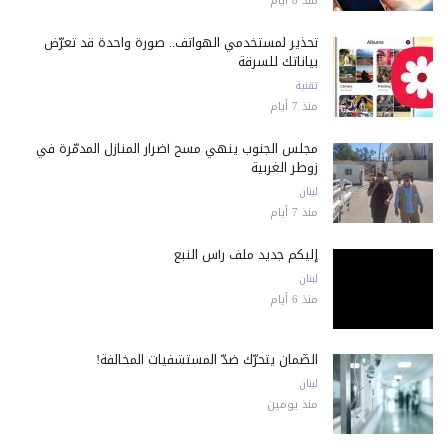
منذ 8 أيام
تحذير لمستخدمي الهواتف.. صورة واحدة قد تعرّض
بياناتك للسرقة
تقنية
منذ 7 أيام
مجلس الجنوب ينهي مسح أضرار المنازل المدمّرة في
زوطر الغربية
لبنان
منذ 7 أيام
إليكم جديد ملف رأس النبع
لبنان
منذ 6 أيام
الضّمان يتحرّك ضدّ المستشفيات المخالفة!
لبنان
منذ يومين