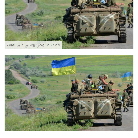
قصف صاروخي روسي على لفيف