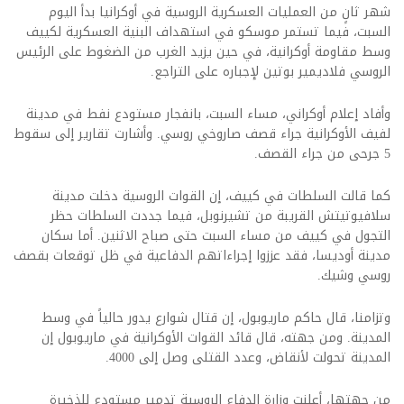
شهر ثانٍ من العمليات العسكرية الروسية في أوكرانيا بدأ اليوم
السبت، فيما تستمر موسكو في استهداف البنية العسكرية لكييف
وسط مقاومة أوكرانية، في حين يزيد الغرب من الضغوط على الرئيس
الروسي فلاديمير بوتين لإجباره على التراجع.
وأفاد إعلام أوكراني، مساء السبت، بانفجار مستودع نفط في مدينة
لفيف الأوكرانية جراء قصف صاروخي روسي. وأشارت تقارير إلى سقوط
5 جرحى من جراء القصف.
كما قالت السلطات في كييف، إن القوات الروسية دخلت مدينة
سلافيوتيتش القريبة من تشيرنوبل، فيما جددت السلطات حظر
التجول في كييف من مساء السبت حتى صباح الاثنين. أما سكان
مدينة أوديسا، فقد عززوا إجراءاتهم الدفاعية في ظل توقعات بقصف
روسي وشيك.
وتزامنا، قال حاكم ماريوبول، إن قتال شوارع يدور حالياً في وسط
المدينة. ومن جهته، قال قائد القوات الأوكرانية في ماريوبول إن
المدينة تحولت لأنقاض، وعدد القتلى وصل إلى 4000.
من جهتها، أعلنت وزارة الدفاع الروسية تدمير مستودع للذخيرة