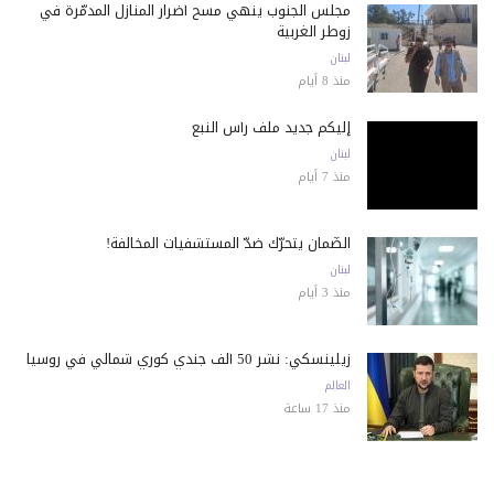
مجلس الجنوب ينهي مسح أضرار المنازل المدمّرة في
زوطر الغربية
لبنان
منذ 8 أيام
إليكم جديد ملف رأس النبع
لبنان
منذ 7 أيام
الضّمان يتحرّك ضدّ المستشفيات المخالفة!
لبنان
منذ 3 أيام
زيلينسكي: نشر 50 ألف جندي كوري شمالي في روسيا
العالم
منذ 17 ساعة