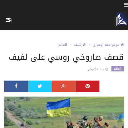
موقع دعم الإخباري
الارشيف
العالم
قصف صاروخي روسي على لفيف
العالم
منذ 4 أعوام