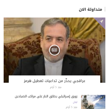
متداولة الان
عراقجي يحذّر من تداعيات تعطيل هرمز
منذ 5 أيام
زورق إسرائيلي يطلق النار على مراكب الصيادين
لبنان
منذ 5 أيام