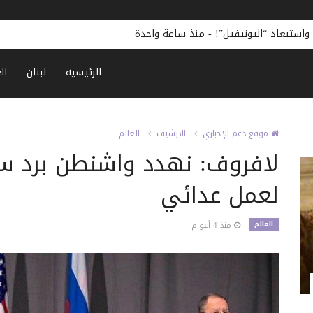
واستبعاد “اليونيفيل”!
-
منذ ساعة واحدة
الرئيسية
لبنان
ال
موقع دعم الإخباري
الارشيف
العالم
لافروف: نهدد واشنطن برد سا
لعمل عدائي
العالم
منذ 4 أعوام