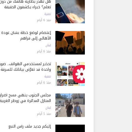
هل تُهدر بطارية هاتفك من دون
تعلم؟ خبراء يكشفون الحقيقة
تقنية
منذ 6 أيام
إعتصام لوضع خطة بشأن عودة
الأهالي إلى قراهم
لبنان
منذ 6 أيام
تحذير لمستخدمي الهواتف.. صور
واحدة قد تعرّض بياناتك للسرقة
تقنية
منذ 6 أيام
مجلس الجنوب ينهي مسح أضرار
المنازل المدمّرة في زوطر الغربية
لبنان
منذ 5 أيام
إليكم جديد ملف رأس النبع