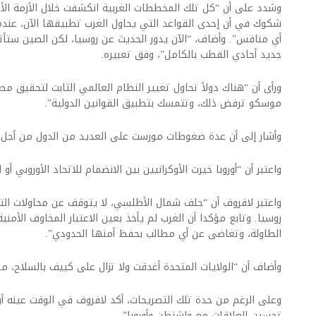
وشدد على أن “كل تلك المخططات الغربية انكشفت خلال الأزمة الأوكر
شكوك في أن إحدى القواعد التي يحاول الغرب تطبيقها الآن، عندما ن
أي منافس”. وأضاف، “الآن يدور الحديث عن روسيا، لكن الصين ستأت
جديد أحادي القطب بالكامل”، وفق تعبيره.
ورأى أن “هناك دولاً تحاول تغيير النظام العالمي الثابت لتحقيق م
موسكو ترفض ذلك، وتتمسك بتطبيق القوانين الدولية”.
وأشار إلى أن عدة ضغوطات مورست على العديد من الدول من أجل
واعتبر أن “أوروبا خيرت الأوكرانيين بين الانضمام للاتحاد الأوروبي أ
واعتبر لافروف أن “حلف شمال الأطلسي، لا يتوقف عن محاولات التو
روسيا. وتابع مؤكدا أن الغرب لم يأخذ بعين الاعتبار المخاوف الأمني
الطاولة، وتغاضى عن أي مطالب بحفظ أمنها الحدودي”.
وأضاف أن “الولايات المتحدة أغدقت ولا تزال على كييف بالسلاح، م
وعلى الرغم من حدة تلك التصريحات، أكد لافروف في الوقت عينه أن
تحسين العلاقات مع واشنطن وأوروبا”.