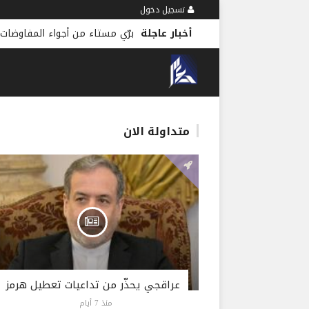
تسجيل دخول
أخبار عاجلة
برّي مستاء من أجواء المفاوضات 
متداولة الان
عراقجي يحذّر من تداعيات تعطيل هرمز
منذ 7 أيام