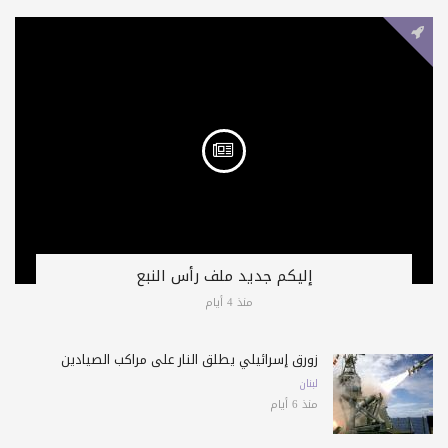
إليكم جديد ملف رأس النبع
منذ 4 أيام
زورق إسرائيلي يطلق النار على مراكب الصيادين
لبنان
منذ 6 أيام