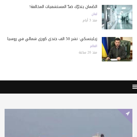
الضّمان يتحرّك ضدّ المستشفيات المخالفة!
لبنان
منذ 3 أيام
زيلينسكي: نشر 50 ألف جندي كوري شمالي في روسيا
العالم
منذ 20 ساعة