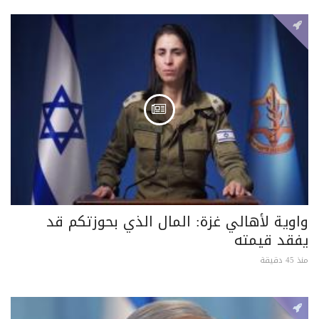
واوية لأهالي غزة: المال الذي بحوزتكم قد
يفقد قيمته
منذ 45 دقيقة