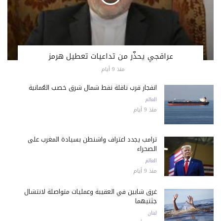
عراقجي يحذّر من تداعيات تعطيل هرمز
منذ 9 أيام
انفجار قرب ناقلة نفط شمال شرق خصب العُمانية
العالم
منذ 9 أيام
ترامب يجدد اعتراف واشنطن بسيادة المغرب على
الصحراء
العالم
منذ 9 أيام
غرق شابين في العقيبة وعمليات متواصلة لانتشال
جثتيهما
لبنان