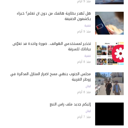
منذ 9 أيام
هل تُهدر بطارية هاتفك من دون أن تعلم؟ خبراء
يكشفون الحقيقة
تقنية
منذ 9 أيام
تحذير لمستخدمي الهواتف.. صورة واحدة قد تعرّض
بياناتك للسرقة
تقنية
منذ 8 أيام
مجلس الجنوب ينهي مسح أضرار المنازل المدمّرة في
زوطر الغربية
لبنان
منذ 8 أيام
إليكم جديد ملف رأس النبع
لبنان
منذ 7 أيام