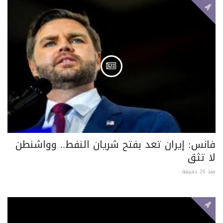
فانس: إيران تعد بفتح شريان النفط.. وواشنطن
لا تثق
منذ 26 دقيقة