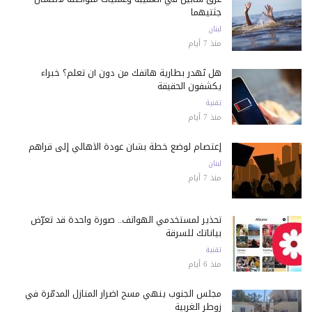
جثتيهما
لبنان
منذ 7 أيام
هل تُهدر بطارية هاتفك من دون أن تعلم؟ خبراء
يكشفون الحقيقة
تقنية
منذ 7 أيام
إعتصام لوضع خطة بشأن عودة الأهالي إلى قراهم
لبنان
منذ 7 أيام
تحذير لمستخدمي الهواتف.. صورة واحدة قد تعرّض
بياناتك للسرقة
تقنية
منذ 6 أيام
مجلس الجنوب ينهي مسح أضرار المنازل المدمّرة في
زوطر الغربية