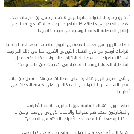
أكد وزير خارجية ليتوانيا غابريليوس لاندسبيرغيس، إن التزامات بلاده
بضمان العبور إلى منطقة كالينينغراد الروسية، لا تسمح لفيلنيوس
بإغلاق القنصلية العامة الروسية في ميناء كلايبيدا.
وأضاف الوزير، في حديث للصحفيين اليوم الثلاثاء، “توجد لدى ليتوانيا
التزامات أوسع من دول الاتحاد الأوروبي الأخرى، بما في ذلك الترانزيت
إلى كالينينغراد. لا يسعنا الا الالتزام بذلك، ولا يمكننا وقف عمل
القنصلية العامة لروسيا الاتحادية في كلايبيدا من جانب واحد”.
ويأتي تصريح الوزير هذا، رداً على مطالبات من هذا القبيل من جانب
بعض السياسيين الليتوانيين الراديكاليين، على خلفية الأحداث في
أوكرانيا.
وتابع الوزير، “هناك اتفاقية حول الترانزيت ثلاثية الأطراف،
والمشاركون فيها هم ليتوانيا والاتحاد الأوروبي وروسيا. ونحن لا
يمكننا رفضها لأننا فقط أحد الأطراف الثلاثة في الاتفاق”.
إشارة إلى أنه توجد في ليتوانيا سفارة روسية في فيلنيوس