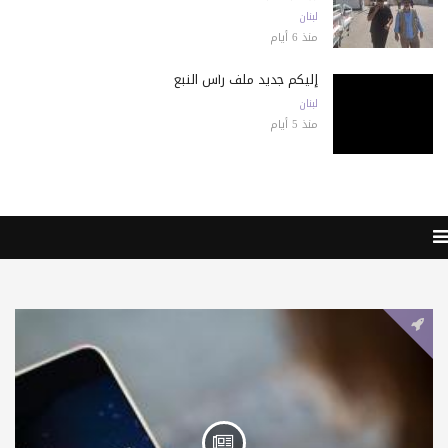
لبنان
منذ 6 أيام
إليكم جديد ملف رأس النبع
لبنان
منذ 5 أيام