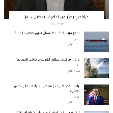
عراقجي يحذّر من تداعيات تعطيل هرمز
منذ 8 أيام
انفجار قرب ناقلة نفط شمال شرق خصب العُمانية
العالم
منذ 7 أيام
زورق إسرائيلي يطلق النار على مراكب الصيادين
لبنان
منذ 7 أيام
ترامب يجدد اعتراف واشنطن بسيادة المغرب على
الصحراء
العالم
منذ 7 أيام
غرق شابين في العقيبة وعمليات متواصلة لانتشال