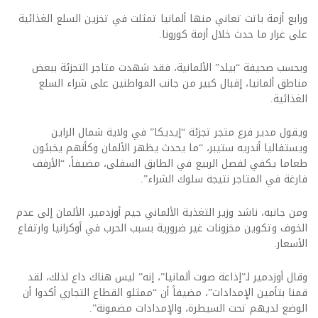
ورابع أزمة باتت تعاني منها ألمانيا تمثلت في تخزين السلع الغذائية
على غرار ما حدث خلال أزمة كورونا.
وبحسب صحيفة “بيلد” الألمانية، فقد شهدت متاجر التجزئة ببعض
مناطق ألمانيا، إقبال كبير من جانب المواطنين على شراء السلع
الغذائية.
ويقول مدير فرع متجر تجزئة “إيديكا” في ولاية شمال الراين
ويستفاليا أندريه ستيبر، “ما يحدث يظهر الألمان وكأنهم يخبئون
طعاما يكفي لفصل الربيع في الطابق السفلى، مضيفاً، “الأرفف
فارغة في المتاجر نتيجة سلوك الشراء”.
ومن جانبه، ناشد وزير التغذية الألماني جيم أوزدمير، الألمان إلى عدم
الخوف وتكوين مخزونات غير ضرورية بسبب الحرب في أوكرانيا وارتفاع
الأسعار.
وقال أوزدمير لـ”إذاعة صوت ألمانيا”، إنه” ليس هناك داع لذلك، لقد
قمنا بتأمين الإمدادات”، مضيفاً أن “ممثلو القطاع التجاري أكدوا أن
الوضع لديهم تحت السيطرة، والإمدادات مضمونة”.