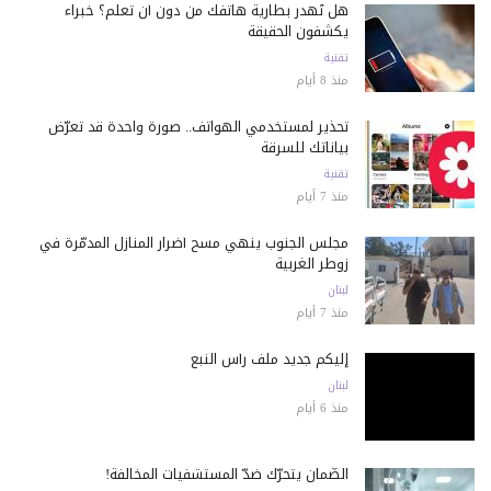
هل تُهدر بطارية هاتفك من دون أن تعلم؟ خبراء
يكشفون الحقيقة
تقنية
منذ 8 أيام
تحذير لمستخدمي الهواتف.. صورة واحدة قد تعرّض
بياناتك للسرقة
تقنية
منذ 7 أيام
مجلس الجنوب ينهي مسح أضرار المنازل المدمّرة في
زوطر الغربية
لبنان
منذ 7 أيام
إليكم جديد ملف رأس النبع
لبنان
منذ 6 أيام
الضّمان يتحرّك ضدّ المستشفيات المخالفة!