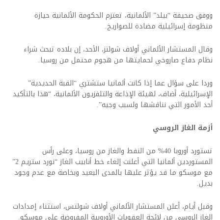
ووفق صحيفة “بيلد” الألمانية، تعتزم الحكومة الألمانية حيازة
منظومة إسرائيلية مضادة للصواريخ.
وقال المستشار الألماني أولاف شولتز، الأحد، إن بلاده تبحث شراء
نظام دفاع صاروخي لحمايتها من هجوم محتمل من روسيا.
وردا على سؤال عما إذا كانت ألمانيا ستشتري “القبة الحديدية”
الإسرائيلية، أضاف، لهيئة الإذاعة والتلفزيون الألمانية، “هذا بالتأكيد
أحد الأمور التي نناقشها ولسبب وجيه”.
أزمة الغاز الروسي
تستورد أوروبا 40% من النفط والغاز من روسيا، وعلى رأس
المستوردين ألمانيا التي أعلنت إلغاء خط أنابيب الغاز “نورد ستريم 2”
مع موسكو ما قد يؤثر عليها بالمدى البعيد وبخاصة مع عدم وجود
بديل.
وقبل أيام، أعلن المستشار الألماني أولاف شولتس، استثناء إمدادات
الغاز الروسي من لائحة العقوبات الأوروبية المفروضة على موسكو.