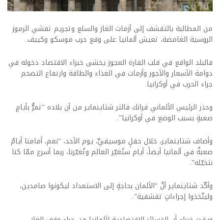
من المطالبة بالتقشف إلى أزمات الغاز والسلع وتجريم تفشي الرموز
الروسية الغامضة، تعيش ألمانيا على وقع حرب موسكو وكييف.
فالبلد الواقع في قلب القارة العجوز يخشى خبراء الاقتصاد دخوله في
دوامة الأسعار والأجور وأزمات في الغذاء والطاقة وارتفاع التضخم
جراء الحرب في أوكرانيا.
وحذر الرئيس الألماني فرانك فالتر شتاينماير من أن بلاده “تمرُّ بأيامٍ
صعبةٍ بسبب الوضع في أوكرانيا”.
وأضاف شتاينماير، خلال حفلٍ موسيقيٍّ، يوم الأحد، “نعم، أمامنا أيامٌ
صعبةٌ في ألمانيا أيضاً، أيام ستُغيّر العالم وتُغيّرنا، ربما أسرع ممّا كنا
نتخيّله”.
وأكّد شتاينماير أنَّ “الألمان بحاجةٍ إلى الاستعداد ليكونوا صامدين،
وليتّخذوا إجراءاتٍ تقشفية”.
ويقدر خبراء أن الخسائر الاقتصادية لألمانيا من جراء وقف الغاز