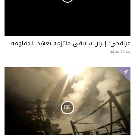
عراقجي: إيران ستبقى ملتزمة بعهد المقاومة
منذ 16 دقيقة