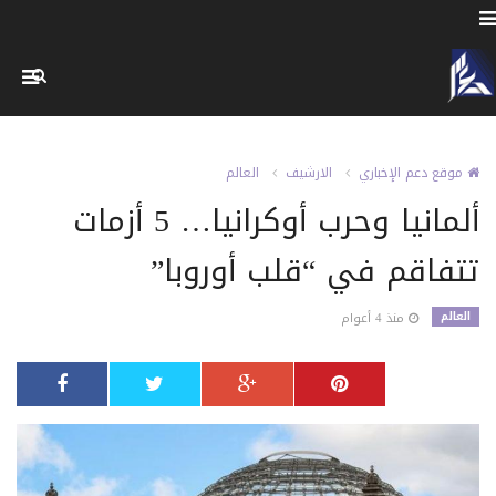
موقع دعم الإخباري
الارشيف
العالم
ألمانيا وحرب أوكرانيا… 5 أزمات
تتفاقم في “قلب أوروبا”
العالم
منذ 4 أعوام