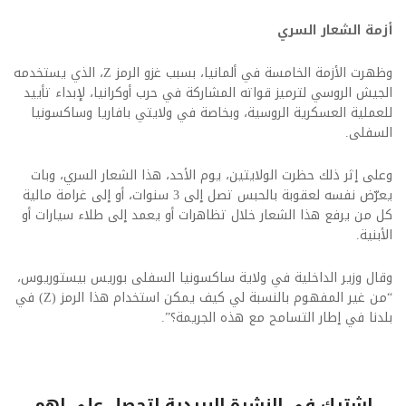
أزمة الشعار السري
وظهرت الأزمة الخامسة في ألمانيا، بسبب غزو الرمز Z، الذي يستخدمه
الجيش الروسي لترميز قواته المشاركة في حرب أوكرانيا، لإبداء تأييد
للعملية العسكرية الروسية، وبخاصة في ولايتي بافاريا وساكسونيا
السفلى.
وعلى إثر ذلك حظرت الولايتين، يوم الأحد، هذا الشعار السري، وبات
يعرّض نفسه لعقوبة بالحبس تصل إلى 3 سنوات، أو إلى غرامة مالية
كل من يرفع هذا الشعار خلال تظاهرات أو يعمد إلى طلاء سيارات أو
الأبنية.
وقال وزير الداخلية في ولاية ساكسونيا السفلى بوريس بيستوريوس،
“من غير المفهوم بالنسبة لي كيف يمكن استخدام هذا الرمز (Z) في
بلدنا في إطار التسامح مع هذه الجريمة؟”.
اشترك فى النشرة البريدية لتحصل على اهم