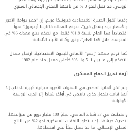
الروسي، قد تصل لنحو 3 % من ناتجها المحلي الإجمالي السنوي.
وفيما تقول الخبيرة الاقتصادية فيرونيكا غريم، إن “خطر دوامة الأجور
والأسعار يزيد بشكل كبير”، تتوقع المحللة كاتارينا أوترمول” نمواً
اقتصادياً هذا العام بنسبة 1.8% فقط، مع تضخم يبلغ معدله 6% في
المتوسط خلال هذا العام”، وفق وكالة الأنباء الألمانية.
كما توقع معهد “إيفو” الألماني للبحوث الاقتصادية، ارتفاع معدل
التضخم إلى ما بين 1. 5 و1. 6% كأعلى معدل منذ عام 1982.
أزمة تعزيز الدفاع العسكري
ولم تكن ألمانيا تخصص في السنوات الأخيرة ميزانية كبيرة للدفاع، إلا
أنها قامت بتحول جذري تاريخي في أواخر شباط إثر الحرب الروسية
الأوكرانية.
واقتطعت في 27 شباط الماضي، مبلغ 100 مليار يورو من ميزانيتها،
لتحديث جيشها، إذ ستجاوز النفقات العسكرية نحو 2% من الناتج
المحلي الإجمالي، ما قد يمثل عبئاً على اقتصادها.