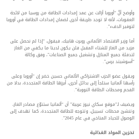
وأوضح أنَّ “أوروبا أزالت عن عمد إمدادات الطاقة من روسيا من لائحة
العقوبات، لأنه لا توجد طريقة أخرى لضمان إمدادات الطاقة في أوروبا
لتوفير الدفء”.
أما وزير الاقتصاد الألماني روبرت هابيك، فيقول، “إذا لم نحصل على
مزيد من الغاز للشتاء المقبل فلن يكون لدينا ما يكفي من الغاز
لتدفئة جميع المنازل وتشغيل جميع الصناعات”، وفق وكالة
“أسوشيتد برس”.
ويقول عضو الحزب الاشتراكي الألماني حسين خضر إن “أوروبا وعلى
رأسها ألمانيا ستلجأ إلى بدائل أخرى، أبرزها الطاقة المتجددة، بدلا من
الفحم ومحطات الطاقة النووية”.
ويضيف لـ”موقع سكاي نيوز عربية” أن “ألمانيا ستنوّع مصادر الغاز،
وتنشئ محطات تسييل، وتتوجه للطاقة المتجددة، كما تهدف إلى
الوصول للحياد المناخي في عام 2045”.
تخزين المواد الغذائية