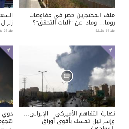
ملف المحتجزين حضر في مفاوضات
السعو
روما… وماذا عن “آليات التحقق”؟
زلزال
منذ 14 دقيقة
منذ 28 دقيقة
نهاية التفاهم الأميركي – الإيراني…
دوي ا
وإسرائيل تمسك بأقوى أوراق
هجوم 
المواجهة