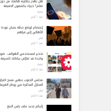
هل تُهدر بطارية هاتفك من دون
تعلم؟ خبراء يكشفون الحقيقة
تقنية
منذ 7 أيام
إعتصام لوضع خطة بشأن عودة
الأهالي إلى قراهم
لبنان
منذ 7 أيام
تحذير لمستخدمي الهواتف.. صور
واحدة قد تعرّض بياناتك للسرقة
تقنية
منذ 6 أيام
مجلس الجنوب ينهي مسح أضرار
المنازل المدمّرة في زوطر الغربية
لبنان
منذ 6 أيام
إليكم جديد ملف رأس النبع