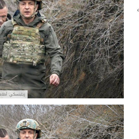
زيلينسكي: أطلع