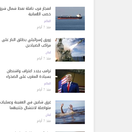
انفجار قرب ناقلة نفط شمال شرق
خصب العُمانية
العالم
منذ 7 أيام
زورق إسرائيلي يطلق النار على
مراكب الصيادين
لبنان
منذ 7 أيام
ترامب يجدد اعتراف واشنطن
بسيادة المغرب على الصحراء
العالم
منذ 7 أيام
غرق شابين في العقيبة وعمليات
متواصلة لانتشال جثتيهما
لبنان
منذ 7 أيام