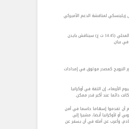
ى زيلينسكي لمناقشة الدعم الأميركي
وكشف عن أنه “خلال الاتصال الذي سيجرى الساعة 10.45 بالتوقيت المحلي (14.45 ت غ) سيناقش بايدن
في بيان.
دور النرويج كمصدر موثوق في إمدادات
م الأربعاء، إن الثقة في أوكرانيا
انت دائما عند أكبر قدر ممكن.
م أن تقدموا إسهاما حاسما في أمن
وبي أو لأوكرانيا أيضا، مشيرا إلى
قادم، وأعرب عن أمله في أن يسفر عن