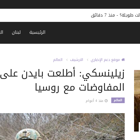
مفاوضات روما… وماذا عن “آليات التحقق”؟
-
منذ 14 دقيقة
الرئيسية
لبنان
ال
موقع دعم الإخباري
الارشيف
العالم
زيلينسكي: أطلعت بايدن على
المفاوضات مع روسيا
العالم
منذ 4 أعوام