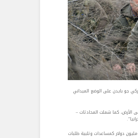
يركي جو بايدن على الوضع الميداني
 الأرض، كما شملت المحادثات –
نيا”.
شار البيت الأبيض إلى أن “بايدن أبلغ زيلينسكي تزويد كييف بـ500 مليون دولار كمساعدات وتلبية طلبات