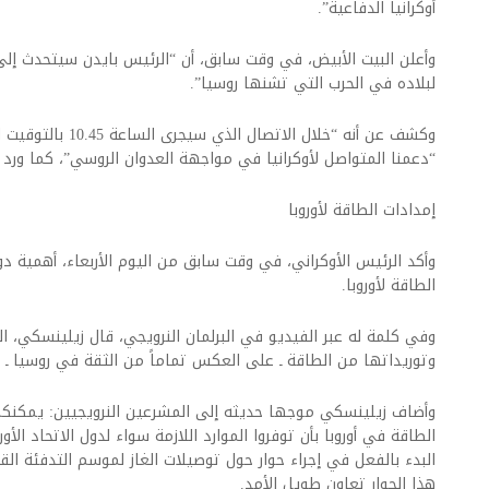
أوكرانيا الدفاعية”.
وأعلن البيت الأبيض، في وقت سابق، أن “الرئيس بايدن سيتحدث إل
لبلاده في الحرب التي تشنها روسيا”.
“دعمنا المتواصل لأوكرانيا في مواجهة العدوان الروسي”، كما ورد 
إمدادات الطاقة لأوروبا
وأكد الرئيس الأوكراني، في وقت سابق من اليوم الأربعاء، أهمية 
الطاقة لأوروبا.
وفي كلمة له عبر الفيديو في البرلمان النرويجي، قال زيلينسكي، اليو
وتوريداتها من الطاقة ـ على العكس تماماً من الثقة في روسيا ـ ك
وأضاف زيلينسكي موجها حديثه إلى المشرعين النرويجيين: يمكنك
الطاقة في أوروبا بأن توفروا الموارد اللازمة سواء لدول الاتحاد الأور
البدء بالفعل في إجراء حوار حول توصيلات الغاز لموسم التدفئة ال
هذا الحوار تعاون طويل الأمد.