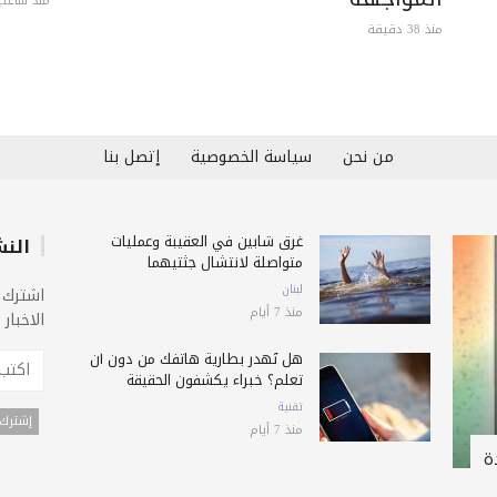
منذ ساعتي
منذ 38 دقيقة
من نحن
سياسة الخصوصية
إتصل بنا
غرق شابين في العقيبة وعمليات
النش
متواصلة لانتشال جثتيهما
لبنان
اشترك 
منذ 7 أيام
الاخبار
هل تُهدر بطارية هاتفك من دون أن
تعلم؟ خبراء يكشفون الحقيقة
تقنية
منذ 7 أيام
ة