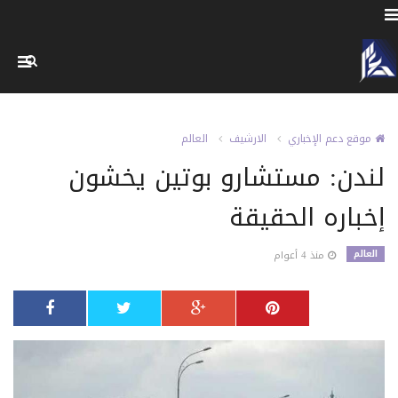
موقع دعم الإخباري
الارشيف
العالم
لندن: مستشارو بوتين يخشون
إخباره الحقيقة
العالم
منذ 4 أعوام