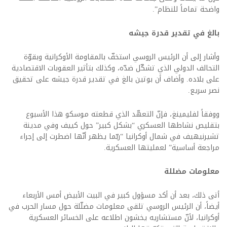
واضحة تماماً للنظام”.
بالغ في تقدير قدرة جيشه
وأشار إلى أن الرئيس الروسي استخفّ بالمقاومة الأوكرانية وبقوّة
التحالف الدولي الذي تشكّل ضدّه، وكذلك بتأثير العقوبات الاقتصادية
على بلاده. وأضاف أن بوتين بالغ في تقدير قدرة جيشه على تحقيق
نصر سريع.
ووفقاً لفليمينغ، فإنّ التعهّد الذي قطعته موسكو هذا الأسبوع
بتقليص نشاطها العسكري “بشكل كبير” حول كييف وفي مدينة
تشيرنيهيف في شمال أوكرانيا “ربّما يظهر أنّها اضطرت إلى إجراء
مراجعة أساسية” لعمليتها العسكرية.
معلومات مضللة
أتى ذلك، بعد أن أكد مسؤول كبير في البيت الأبيض أمس الأربعاء
أيضاً، أن الرئيس الروسي تلقى معلومات مضلّلة حول مسار الحرب في
أوكرانيا، لأنّ مستشاريه يخشون اطلاعه على الخسائر العسكرية