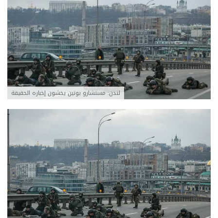
لندن: مستشارو بوتين يخشون إخباره الحقيقة