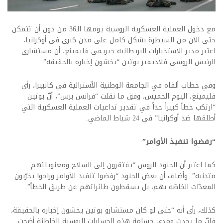
مع دخول العملية العسكرية الروسية يومها الـ36 من دون أن تتمكن
حتى الآن من السيطرة بشكل كامل على مدن كبرى في أوكرانيا،
اعتبر مدير الاستخبارات البريطانية جيريمي فليمينغ، أن مستشاري
الرئيس الروسي فلاديمير بوتين “يخشون إخباره بالحقيقة”.
وفي خطاب ألقاه في الجامعة الوطنية الأسترالية في كانبيرا، رأى
فليمينغ، اليوم الخميس، وفق ما نقلت “فرانس برس”، أنّ بوتين
“ارتكب خطأ كبيراً جداً في تقدير تداعيات العملية العسكرية التي
أطلقها ضد أوكرانيا” في 24 شباط الماضي.
“رفضوا تنفيذ الأوامر”
كما اعتبر أن الجنود الروس “يفتقرون إلى السلاح ومعنوياتهم
متدنية”. وأضاف أن بعض الجنود “رفضوا تنفيذ الأوامر وراحوا يخرّبون
المعدّات الخاصّة بهم، بل يسقطون طائراتهم عن طريق الخطأ”.
كذلك، رأى أنه “حتى لو كان مستشارو بوتين يخشون إخباره بالحقيقة،
فإنّ ما يحدث ومدى جسامة هذه الحسابات الروسية الخاطئة أضحت