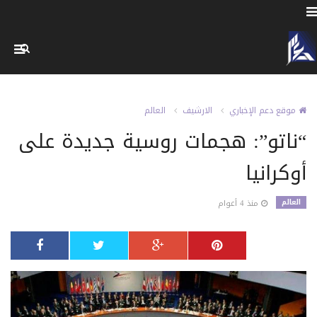
موقع دعم الإخباري
الارشيف
العالم
“ناتو”: هجمات روسية جديدة على
أوكرانيا
العالم
منذ 4 أعوام