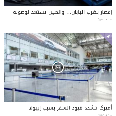
إعصار يضرب اليابان… والصين تستعد لوصوله
منذ ساعتين
أميركا تشدد قيود السفر بسبب إيبولا
منذ ساعتين