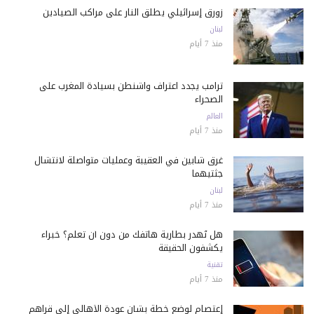
زورق إسرائيلي يطلق النار على مراكب الصيادين
لبنان
منذ 7 أيام
ترامب يجدد اعتراف واشنطن بسيادة المغرب على
الصحراء
العالم
منذ 7 أيام
غرق شابين في العقيبة وعمليات متواصلة لانتشال
جثتيهما
لبنان
منذ 7 أيام
هل تُهدر بطارية هاتفك من دون أن تعلم؟ خبراء
يكشفون الحقيقة
تقنية
منذ 7 أيام
إعتصام لوضع خطة بشأن عودة الأهالي إلى قراهم