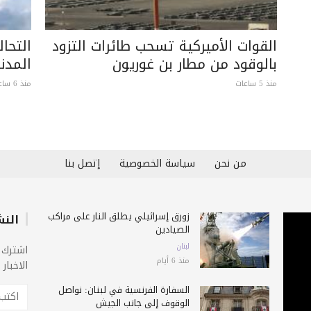
القوات الأميركية تسحب طائرات التزود
التحا
بالوقود من مطار بن غوريون
المدن
منذ 5 ساعات
منذ 6 ساعات
من نحن
سياسة الخصوصية
إتصل بنا
زورق إسرائيلي يطلق النار على مراكب
النش
الصيادين
لبنان
اشترك 
منذ 6 أيام
الاخبار
السفارة الفرنسية في لبنان: نواصل
الوقوف إلى جانب الجيش