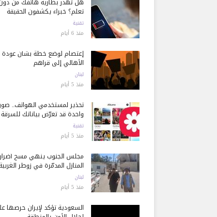
هل تُهدر بطارية هاتفك من دون
تعلم؟ خبراء يكشفون الحقيقة
تقنية
منذ 6 أيام
إعتصام لوضع خطة بشأن عودة
الأهالي إلى قراهم
لبنان
منذ 5 أيام
تحذير لمستخدمي الهواتف.. صور
واحدة قد تعرّض بياناتك للسرقة
تقنية
منذ 5 أيام
مجلس الجنوب ينهي مسح أضرار
المنازل المدمّرة في زوطر الغربية
لبنان
منذ 5 أيام
السعودية تؤكد لإيران حرصها ع
إحلال الأمن بالمنطقة