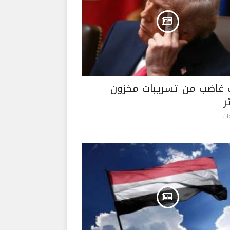
 غاضب من تسريبات مخزون
ر