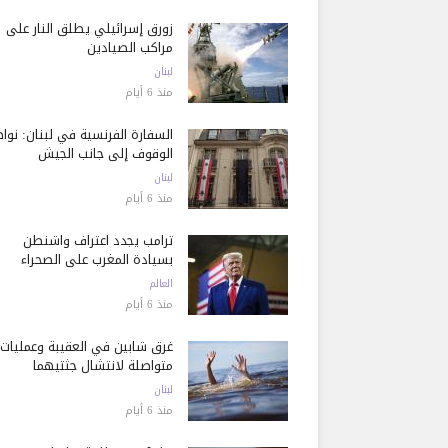
زورق إسرائيلي يطلق النار على
مراكب الصيادين
لبنان
منذ 6 أيام
السفارة الفرنسية في لبنان: نوا
الوقوف إلى جانب الجيش
لبنان
منذ 6 أيام
ترامب يجدد اعتراف واشنطن
بسيادة المغرب على الصحراء
العالم
منذ 6 أيام
غرق شابين في العقيبة وعمليات
متواصلة لانتشال جثتيهما
لبنان
منذ 6 أيام