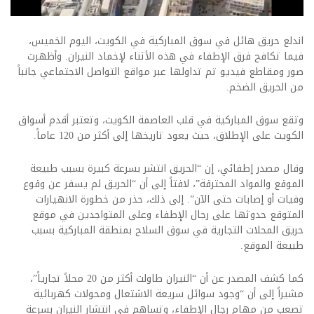
اندلع حريق هائل في سوق المباركية في الكويت، اليوم الخميس،
فيما تكافح فرق الإطفاء في هذه الأثناء لإخماد النيران. وأظهرت
صور ومقاطع فيديو تم تداولها عبر مواقع التواصل الاجتماعي جانباً
من الحريق الضخم.
وتقع سوق المباركية في قلب العاصمة الكويت، وتعتبر أقدم أسواق
الكويت على الإطلاق، حيث يعود تاريخها إلى أكثر من 120 عاماً.
وقال مصدر إطفائي، إن “الحريق انتشر بسرعة كبيرة بسبب طبيعة
الموقع والمواد المحترقة”، لافتاً إلى أن “الحريق لم يسفر عن وقوع
وفيات أو إصابات حتى الآن”. إلى ذلك، حذر من خطورة الانهيارات
المتوقع حدوثها على رجال الإطفاء وعلى المتواجدين في موقع
حريق المحلات التجارية في سوق السلاح بمنطقة المباركية بسبب
طبيعة الموقع.
كما كشف المصدر عن أن “النيران طاولت أكثر من 20 محلاً تجارياً”،
مشيراً إلى أن “وجود سوائل سريعة الاشتعال ومحولات كهربائية
تصعب من مهام رجال الإطفاء، وتساهم في انتشار النيران بسرعة