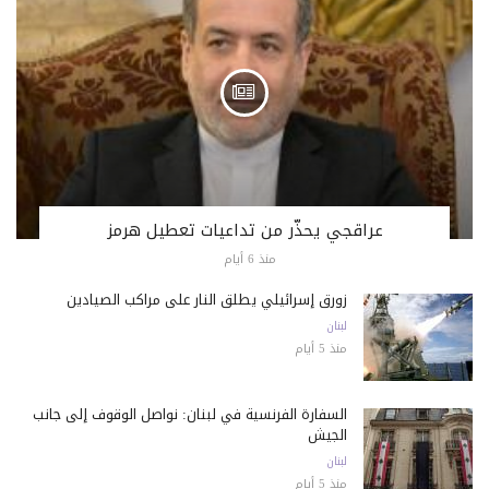
عراقجي يحذّر من تداعيات تعطيل هرمز
منذ 6 أيام
زورق إسرائيلي يطلق النار على مراكب الصيادين
لبنان
منذ 5 أيام
السفارة الفرنسية في لبنان: نواصل الوقوف إلى جانب
الجيش
لبنان
منذ 5 أيام