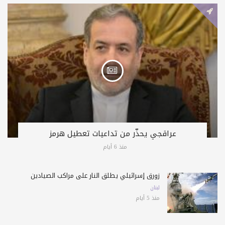
عراقجي يحذّر من تداعيات تعطيل هرمز
منذ 6 أيام
زورق إسرائيلي يطلق النار على مراكب الصيادين
لبنان
منذ 5 أيام