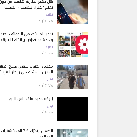
هل تُهدر بطارية هاتفك من دون
تعلم؟ خبراء يكشفون الحقيقة
تقنية
منذ 8 أيام
تحذير لمستخدمي الهواتف.. صور
واحدة قد تعرّض بياناتك للسرقة
تقنية
منذ 7 أيام
مجلس الجنوب ينهي مسح أضرار
المنازل المدمّرة في زوطر الغربية
لبنان
منذ 7 أيام
إليكم جديد ملف رأس النبع
لبنان
منذ 6 أيام
الضّمان يتحرّك ضدّ المستشفيات
المخالفة!