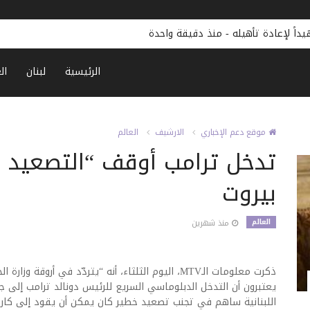
داً لإعادة تأهيله
-
منذ دقيقة واحدة
الرئيسية
لبنان
ال
موقع دعم الإخباري
الارشيف
العالم
تدخل ترامب أوقف “التصعيد 
بيروت
العالم
منذ شهرين
ذكرت معلومات الـMTV، اليوم الثلثاء، أنه “يتردّد في أروقة
يعتبرون أن التدخل الدبلوماسي السريع للرئيس دونالد ترامب إلى جان
اللبنانية ساهم في تجنب تصعيد خطير كان يمكن أن يقود إلى كارث