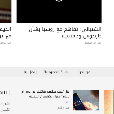
الشيباني: تفاهم مع روسيا بشأن
الديم
طرطوس وحميميم
مع تر
منذ 36 دقيقة
منذ ساعة 
من نحن
سياسة الخصوصية
إتصل بنا
هل تُهدر بطارية هاتفك من دون أن
النش
تعلم؟ خبراء يكشفون الحقيقة
تقنية
اشترك 
منذ 8 أيام
الاخبار