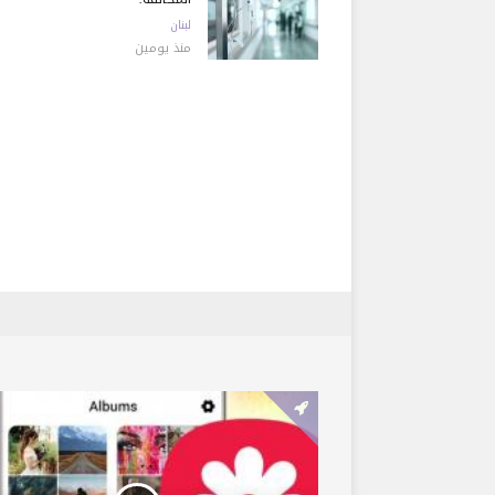
لبنان
منذ يومين