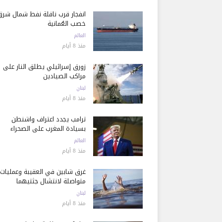
انفجار قرب ناقلة نفط شمال شرق
خصب العُمانية
العالم
منذ 8 أيام
زورق إسرائيلي يطلق النار على
مراكب الصيادين
لبنان
منذ 8 أيام
ترامب يجدد اعتراف واشنطن
بسيادة المغرب على الصحراء
العالم
منذ 8 أيام
غرق شابين في العقيبة وعمليات
متواصلة لانتشال جثتيهما
لبنان
منذ 8 أيام