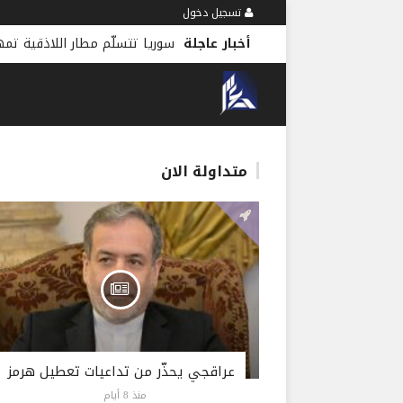
تسجيل دخول
أخبار عاجلة
سوريا تتسلّم مطار اللاذقية تمهي
متداولة الان
عراقجي يحذّر من تداعيات تعطيل هرمز
منذ 8 أيام