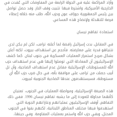
وأراد المراكمة عليه في الجولة الرابعة من المفاوضات التي عُقدت في
الخارجية الأميركية، واشترط فيها تثبيت وقف النار. وقد حصل تواصل
بين رئيس الجمهورية جوزاف عون وحزب الله، طلب منه خلاله إعطاء
فرصة للتهدئة ولإنضاج هذه المساعي.
استعادة تفاهم نيسان
في المقابل، بدت إسرائيل رافضة لما أعلنه ترامب، لكن لم يكن لدى
نتنياهو قدرة على معارضته. فأحجم عن استهداف بيروت، لكنه أعلن
بشكل صريح استمرار العمليات العسكرية في جنوب لبنان. كما كشف
الإسرائيليون أن المعادلة التي توصلوا إليها هي عدم استهداف حزب
الله للمستوطنات الإسرائيلية مقابل عدم استهداف الضاحية، وأن تل
أبيب حصلت من ترامب على موافقة بأنه، في حال ضرب حزب الله أي
مستوطنة، فسيستهدفون عندها الضاحية الجنوبية لبيروت.
هذه الصيغة الإسرائيلية، ومواصلة العمليات في الجنوب، تعنيان
كأنهما محاولة للعودة إلى ما يشبه تفاهم نيسان 1996. ففي ذلك
التفاهم، أوقف الإسرائيليون عملياتهم وغاراتهم الجوية التي
استهدفوا فيها مختلف المناطق اللبنانية، لكنهم بقوا في الجنوب
المحتل، وبقي حزب الله واستمر بعمليات المقاومة. وفي حينها،