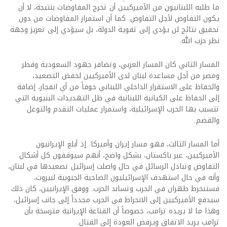
ما طلبه اللبنانيون من الأميركيين أن تخرج المفاوضات بنتيجة، لا أن
يكون التفاوض لأجل التفاوض. كما أن استمرار المفاوضات من دون
تحقيق نتائج لن يؤدي إلى تقوية الدولة، بل سيؤدي إلى تعزيز وجهة
نظر حزب الله.
المسار الثاني كان المسار العربي، وتضافر جهود السعودية وقطر
ومصر من أجل مساعدة لبنان لدى الأميركيين لخفض التصعيد،
والحفاظ على الاستقرار الداخلي اللبناني خوفاً من أي انفجار، إضافة
إلى الحفاظ على الكيانية اللبنانية في ظل التهديدات البنيوية التي
تتسبب بها الحرب الإسرائيلية، واستمرار عمليات التقدم والتوغل
والقضم.
أما المسار الثالث، فهو مسار إيران وأميركا. إذ أبلغ الإيرانيون
الأميركيين، عبر باكستان، بشكل واضح، أنهم سيوقفون كل أشكال
التفاوض وتبادل الرسائل في حال واصلت إسرائيل تصعيدها في لبنان،
وأنه في حال استهدف الإسرائيليون الضاحية الجنوبية لبيروت،
فستنخرط طهران في الحرب وتساند الحزب. ووفق الإيرانيين، كان ذلك
سيدفع الأميركيين إلى الانخراط في الحرب مجدداً إلى جانب إسرائيل،
وهذا ما لا يريده ترامب، خصوصاً أن القناعة الإيرانية مترسخة بأن
ترامب يريد الاتفاق ويرفض العودة إلى القتال.