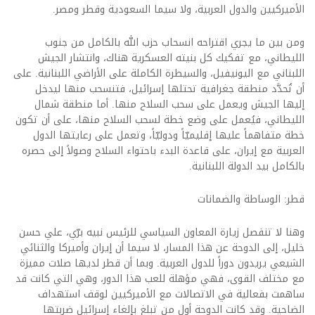
الأميركيين والدول العربية، ولا سيما السعودية وقطر ومصر.
ومن بين ما يجري اقتراحه انسحاب حزب الله بالكامل من جنوب
الليطاني، مع تفكيك كل بنيته العسكرية هناك، وانتشار الجيش
اللبناني مع اليونيفيل، والسيطرة الكاملة على الأراضي اللبنانية. على
أن تُحدَّد منطقة جغرافية تحتلها إسرائيل، فتنسحب منها ليدخل
إليها الجيش ويعمل على سحب السلاح منها. أما منطقة شمال
الليطاني، فيُعمل على وضع خطة لسحب السلاح منها، على أن تكون
خطة متفاهماً عليها إقليميّاً ودوليّاً، وتعمل على رعايتها الدول
العربية مع إيران، على قاعدة البدء باحتواء السلاح وصولاً إلى حصره
بالكامل بيد الدولة اللبنانية.
قطر: الوساطة والضمانات
وهنا لا تنفصل زيارة المعاون السياسي للرئيس نبيه برّي، علي حسن
خليل، إلى الدوحة عن هذا المسار، لا سيما أن إيران وأميركا والثنائي
الشيعي يريدون دوراً للدول العربية. وبما أن قطر لديها صلات مميزة
مع مختلف القوى، فهي مؤهلة للعب هذا الدور، وهي التي كانت قد
ساهمت بفعالية في الاتصالات مع الأميركيين لوقف استهداف
الضاحية. وقد كانت الدوحة أول من تبلغ بإلغاء إسرائيل ضربتها