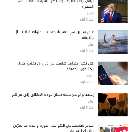
ترامب يجدد اعتراف واشنطن بسيادة المغرب على
الصحراء
العالم
منذ 5 أيام
غرق شابين في العقيبة وعمليات متواصلة لانتشال
جثتيهما
لبنان
منذ 5 أيام
هل تُهدر بطارية هاتفك من دون أن تعلم؟ خبراء
يكشفون الحقيقة
تقنية
منذ 5 أيام
إعتصام لوضع خطة بشأن عودة الأهالي إلى قراهم
لبنان
منذ 5 أيام
تحذير لمستخدمي الهواتف.. صورة واحدة قد تعرّض
بياناتك للسرقة