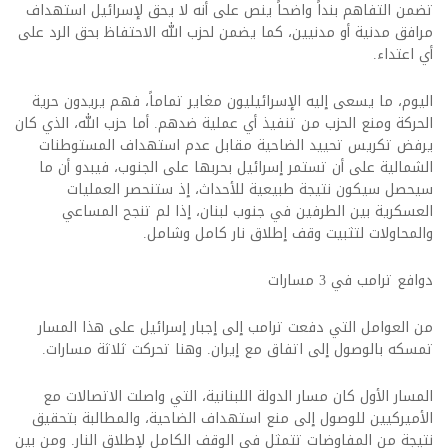
تضمن التفاهم بنداً واضحاً ينص على أنه لا يحق لإسرائيل استهداف
مرافق مدنية أو مدنيين، كما يضمن لحزب الله الاحتفاظ بحق الرد على
أي اعتداء.
اليوم، ما يسعى إليه الإسرائيليون مغاير تماماً، فهم يريدون حرية
الحركة ومنع الحزب من تنفيذ أي عملية ضدهم. أما حزب الله، الذي كان
يرفض تكريس تحييد الضاحية مقابل عدم استهداف المستوطنات
الشمالية على أن تستمر إسرائيل بحربها على الجنوب، فيبدو أن ما
سيحصل سيكون نتيجة طبيعية للأحداث، إذ ستنحصر العمليات
العسكرية بين الطرفين في جنوب لبنان، إذا لم تنجح المساعي
والمحاولات لتثبيت وقف إطلاق نار كامل وشامل.
دوافع ترامب في 3 مسارات
من العوامل التي دفعت ترامب إلى إجبار إسرائيل على هذا المسار
تمسكه بالوصول إلى اتفاق مع إيران. وهنا تحركت ثلاثة مسارات.
المسار الأول كان مسار الدولة اللبنانية، التي واصلت الاتصالات مع
الأميركيين للوصول إلى منع استهداف الضاحية، والمطالبة بتحقيق
نتيجة من المفاوضات تتمثل في الوقف الكامل لإطلاق النار. ومن بين