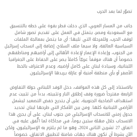
تصوّر لما بعد الحرب
جانب من المسار العربي، الذي دخلت قطر بقوة على خطه بالتنسيق
مع السعودية ومصر، يتمثل في العمل على تقديم تصور شامل
لوقف الحرب، وللمرحلة التي تليها؛ أي ما يتصل بمعالجة الملفات
السياسية العالقة، ولا سيما ملف السلاح، إضافة إلى انسحاب إسرائيل
من الجنوب، وإعادة الإعمار لإعادة الأهالي إلى أراضيهم ومناطقهم.
خصوصاً أن هناك موقفاً عربيّاً كاملاً يصر على الحفاظ على الجغرافيا
اللبنانية، وسيادة لبنان على كامل أراضيه، وعدم الاعتراف بالخط
الأصفر أو بأي منطقة أمنية أو عازلة يريدها الإسرائيليون.
بالاستناد إلى كل هذه المواقف، دخل الوفد اللبناني جولة التفاوض
الرابعة مقترحاً ضرورة وقف إطلاق النار وتثبيته، بدءاً من تثبيت عدم
استهداف الضاحية الجنوبية، على أن يتدرج خفض التصعيد ليشمل
الأراضي اللبنانية كلها. ومن بين الأفكار التي طرحها لبنان تحديد
جدول زمني للانسحاب الإسرائيلي من جنوب لبنان، على أن يجري هذا
الانسحاب خلال مهلة ستين يوماً، في محاكاة لما اتُّفق عليه في
اتفاق 27 تشرين الثاني 2024، وهو ما لم يلتزم به الإسرائيليون، ولكن
الآن بشرط أن تكون هناك جهات ضامنة لتطبيق الاتفاق، خصوصاً