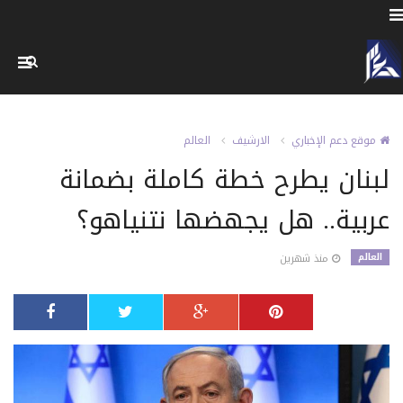
موقع دعم الإخباري
الارشيف
العالم
لبنان يطرح خطة كاملة بضمانة
عربية.. هل يجهضها نتنياهو؟
العالم
منذ شهرين