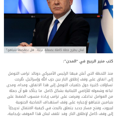
لبنان يطرح خطة كاملة بضمانة عربية.. هل يجهضها نتنياهو؟
كتب منير الربيع في “المدن”:
منذ اللحظة التي أعلن فيها الرئيس الأميركي دونالد ترامب التوصل
إلى اتفاق على وقف إطلاق النار بين حزب الله وإسرائيل، طُرحت
تساؤلات كثيرة حول خلفيات التوصل إلى هذا الاتفاق، ومداه، ومدى
ثباته وشموله للأراضي اللبنانية بشكل كامل. ما يتأكد هو أن جملة
من العوامل تداخلت، وفرضت على ترامب زيادة منسوب الضغط على
بنيامين نتنياهو لإجباره على وقف استهداف الضاحية الجنوبية
لبيروت، وفتح مسار جديد يتعلق بالبحث في كيفية الانتقال تدريجيّاً
إلى وقف كامل لإطلاق النار. وقد تلقف لبنان هذا الموقف بإيجابية،