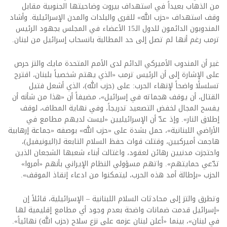
من الذهاب بعيداً في استهداف بيروت وضاحيتها الجنوبية مقابل
وقف استهداف «حزب الله» للقرى والبلدات والمدن الإسرائيلية. وأشاد
المندوبون الدائمون للدول الـ15 الأعضاء في المجلس بجهود الرئيس
ترمب رغم أنها لم تصل إلى حد المطالبة بانسحاب إسرائيل من لبنان.
غير أن المندوب الأميركي الدائم لدى الأمم المتحدة مايك والتز حرص
على الإشارة إلى أن الرئيس ترمب «الذي يهتم شخصياً بلبنان، اقترح
تسلسلًا واضحاً لإنهاء الحرب: على (حزب الله)، الذي أشعل فتيل
القتال، أن يوقف هجماته في إسرائيل»، مضيفاً أن «هذا من شأنه أن
يفسح المجال لخفض التصعيد تدريجاً، وفي نهاية المطاف، لوقف
إطلاق النار». وإذ عدّ أن الإسرائيليين «ليست لديهم مطامع في
الأراضي اللبنانية»، حمل بشدة على «حزب الله» بوصفه «جماعة إرهابية
هاجمت أميركيين، وقتلت قوات حفظ السلام التابعة لـ(اليونيفيل)،
واحتجزت مدنيين رهائن لعقود، واغتالت أبناء شعبها الشجعان الذين
تدّعي حمايتهم». واتهم مسؤولي النظام الإيراني بأنهم «أمروا»
الحزب «بإطالة أمد هذه الحرب، ليتمكنوا من ادعاء إنقاذ الموقف».
وتطرق والتز إلى محادثات السلام اللبنانية – الإسرائيلية، قائلاً إن
«إسرائيل قدمت ضمانات واضحة بعدم وجود أي مطامع إقليمية لها
في لبنان»، بينما «أعلن لبنان عزمه على نزع سلاح (حزب الله) نهائياً».