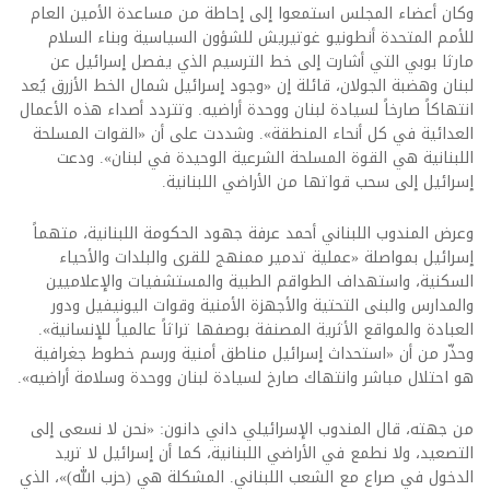
وكان أعضاء المجلس استمعوا إلى إحاطة من مساعدة الأمين العام
للأمم المتحدة أنطونيو غوتيريش للشؤون السياسية وبناء السلام
مارثا بوبي التي أشارت إلى خط الترسيم الذي يفصل إسرائيل عن
لبنان وهضبة الجولان، قائلة إن «وجود إسرائيل شمال الخط الأزرق يُعد
انتهاكاً صارخاً لسيادة لبنان ووحدة أراضيه. وتتردد أصداء هذه الأعمال
العدائية في كل أنحاء المنطقة». وشددت على أن «القوات المسلحة
اللبنانية هي القوة المسلحة الشرعية الوحيدة في لبنان». ودعت
إسرائيل إلى سحب قواتها من الأراضي اللبنانية.
وعرض المندوب اللبناني أحمد عرفة جهود الحكومة اللبنانية، متهماً
إسرائيل بمواصلة «عملية تدمير ممنهج للقرى والبلدات والأحياء
السكنية، واستهداف الطواقم الطبية والمستشفيات والإعلاميين
والمدارس والبنى التحتية والأجهزة الأمنية وقوات اليونيفيل ودور
العبادة والمواقع الأثرية المصنفة بوصفها تراثاً عالمياً للإنسانية».
وحذّر من أن «استحداث إسرائيل مناطق أمنية ورسم خطوط جغرافية
هو احتلال مباشر وانتهاك صارخ لسيادة لبنان ووحدة وسلامة أراضيه».
من جهته، قال المندوب الإسرائيلي داني دانون: «نحن لا نسعى إلى
التصعيد، ولا نطمع في الأراضي اللبنانية، كما أن إسرائيل لا تريد
الدخول في صراع مع الشعب اللبناني. المشكلة هي (حزب الله)»، الذي