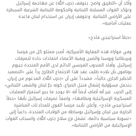
وأكد أن «الطريق واضح: يتوقف (حزب الله) عن مهاجمة إسرائيل.
وتؤكد القوات المسلحة اللبنانية والحكومة اللبنانية الشرعية السيطرة
على الأراضي اللبنانية. وتتوقف إيران عن استخدام لبنان قاعدة
عمليات أمامية».
«خطأ استراتيجي فادح»
وفي موازاة هذه المقاربة الأميركية، أصدر ممثلو كل من فرنسا
وبريطانيا وروسيا والصين وبقية الأعضاء انتقادات حادة لتصرفات
إسرائيل. وأفاد المندوب الفرنسي الدائم لدى الأمم المتحدة جيروم
بونافون بأن بلاده طلبت عقد هذا الاجتماع الطارئ رداً على «التصعيد
الخطير الجاري حالياً»، مشدداً على أن «(حزب الله)، المدعوم من إيران،
يتحمل مسؤولية إشعال فتيل الصراع، كونه جرّ لبنان والشعب اللبناني»
إلى الحرب. غير أنه أضاف أيضاً أنه «لا يوجد ما يبرر استمرار العمليات
العسكرية الإسرائيلية ونطاقها»، واصفاً تصرفات إسرائيل بأنها «خطأ
استراتيجي فادح». وأعلن تأييد فرنسا القوي للمحادثات المباشرة
الجارية بين لبنان وإسرائيل بوساطة من الولايات المتحدة، داعياً إلى
«تسوية سياسية دائمة، تشمل نزع سلاح (حزب الله)، وانسحاب القوات
الإسرائيلية من الأراضي اللبنانية».