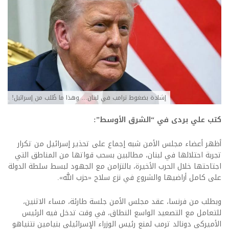
إشادة بضغوط ترامب في لبنان… وهذا ما طُلب من إسرائيل!
كتب علي بردى في “الشرق الأوسط”:
أظهر أعضاء مجلس الأمن شبه إجماع على تحذير إسرائيل من تكرار
تجربة احتلالها في لبنان، مطالبين بسحب قواتها من المناطق التي
اجتاحتها خلال الحرب الأخيرة، بالتزامن مع الجهود لبسط سلطة الدولة
على كامل أراضيها والشروع في نزع سلاح «حزب الله».
وبطلب من فرنسا، عقد مجلس الأمن جلسة طارئة، مساء الاثنين،
للتعامل مع التصعيد الواسع النطاق، في وقت تدخل فيه الرئيس
الأميركي دونالد ترمب لمنع رئيس الوزراء الإسرائيلي بنيامين نتنياهو