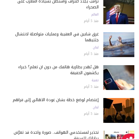
ترامب يجدد اعتراف واشنطن بسيادة المغرب على
الصحراء
العالم
منذ 5 أيام
غرق شابين في العقيبة وعمليات متواصلة لانتشال
جثتيهما
لبنان
منذ 5 أيام
هل تُهدر بطارية هاتفك من دون أن تعلم؟ خبراء
يكشفون الحقيقة
تقنية
منذ 5 أيام
إعتصام لوضع خطة بشأن عودة الأهالي إلى قراهم
لبنان
منذ 5 أيام
تحذير لمستخدمي الهواتف.. صورة واحدة قد تعرّض
بياناتك للسرقة