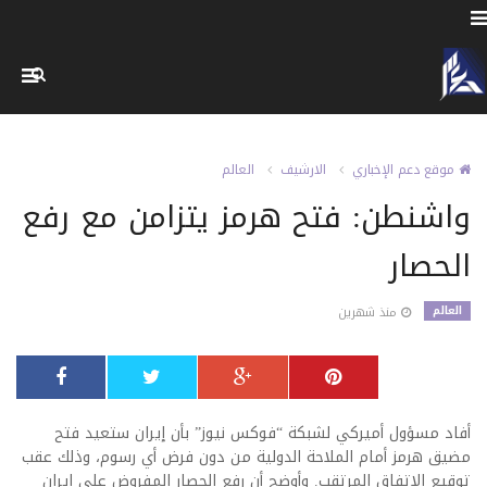
موقع دعم الإخباري
الارشيف
العالم
واشنطن: فتح هرمز يتزامن مع رفع
الحصار
العالم
منذ شهرين
أفاد مسؤول أميركي لشبكة “فوكس نيوز” بأن إيران ستعيد فتح
مضيق هرمز أمام الملاحة الدولية من دون فرض أي رسوم، وذلك عقب
توقيع الاتفاق المرتقب. وأوضح أن رفع الحصار المفروض على إيران