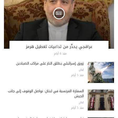
عراقجي يحذّر من تداعيات تعطيل هرمز
منذ 6 أيام
زورق إسرائيلي يطلق النار على مراكب الصيادين
لبنان
منذ 5 أيام
السفارة الفرنسية في لبنان: نواصل الوقوف إلى جانب
الجيش
لبنان
منذ 5 أيام