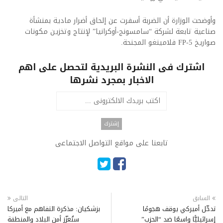
وأوضحت الوزارة أن الضربة أسفرت عن إلحاق أضرار مادية بمنشأة
صناعية تابعة لشركة “سامسونج-أوكرانيا” لإنتاج وتخزين مكونات
صواريخ FP-5 فلامينغو المجنحة.
اشترك فى النشرة البريدية لتحصل على اهم
الاخبار بمجرد نشرها
تابعنا على مواقع التواصل الاجتماعى
السابق
التالى
تدخّل أميركي يوقف هجومًا
بزشكيان: مذكرة التفاهم مع أميركا
إسرائيليًّا واسعًا ضد “الحزب”
ستُعزّز أمن البلاد والمنطقة