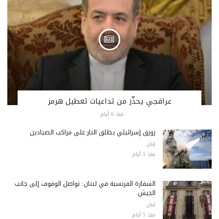
عراقجي يحذّر من تداعيات تعطيل هرمز
منذ 6 أيام
زورق إسرائيلي يطلق النار على مراكب الصيادين
لبنان
منذ 5 أيام
السفارة الفرنسية في لبنان: نواصل الوقوف إلى جانب
الجيش
لبنان
منذ 5 أيام