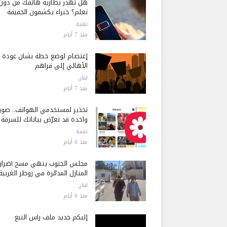
هل تُهدر بطارية هاتفك من دون
تعلم؟ خبراء يكشفون الحقيقة
تقنية
منذ 7 أيام
إعتصام لوضع خطة بشأن عودة
الأهالي إلى قراهم
لبنان
منذ 7 أيام
تحذير لمستخدمي الهواتف.. صور
واحدة قد تعرّض بياناتك للسرقة
تقنية
منذ 6 أيام
مجلس الجنوب ينهي مسح أضرار
المنازل المدمّرة في زوطر الغربية
لبنان
منذ 6 أيام
إليكم جديد ملف رأس النبع