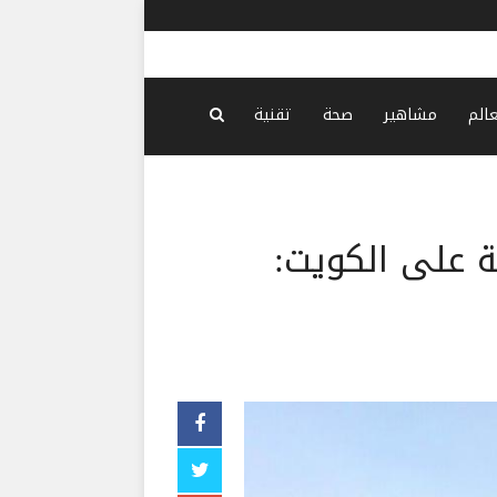
محفوض: من 
عالم
مشاهير
صحة
تقنية
ية على الكويت: