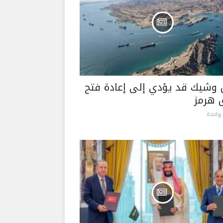
 وشيك قد يؤدي ​إلى إعادة فتح
 هرمز
واحدة