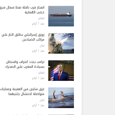
انفجار قرب ناقلة نفط شمال شرق
خصب العُمانية
العالم
منذ 7 أيام
زورق إسرائيلي يطلق النار على
مراكب الصيادين
لبنان
منذ 7 أيام
ترامب يجدد اعتراف واشنطن
بسيادة المغرب على الصحراء
العالم
منذ 7 أيام
غرق شابين في العقيبة وعمليات
متواصلة لانتشال جثتيهما
لبنان
منذ 7 أيام