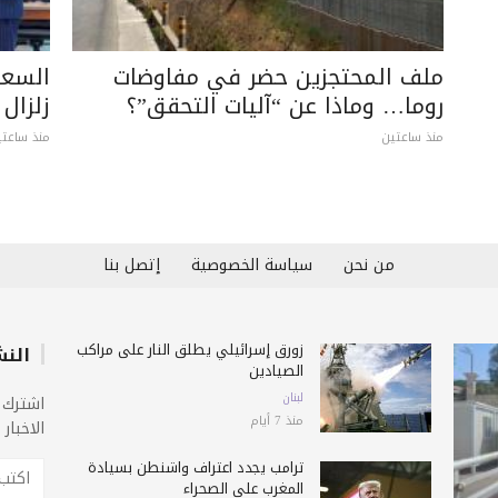
ملف المحتجزين حضر في مفاوضات
السعو
روما… وماذا عن “آليات التحقق”؟
زلزال
منذ ساعتين
منذ ساعتي
من نحن
سياسة الخصوصية
إتصل بنا
زورق إسرائيلي يطلق النار على مراكب
النش
الصيادين
لبنان
اشترك 
منذ 7 أيام
الاخبار
ترامب يجدد اعتراف واشنطن بسيادة
المغرب على الصحراء