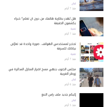
لبنان
منذ 7 أيام
هل تُهدر بطارية هاتفك من دون أن تعلم؟ خبراء
يكشفون الحقيقة
تقنية
منذ 7 أيام
تحذير لمستخدمي الهواتف.. صورة واحدة قد تعرّض
بياناتك للسرقة
تقنية
منذ 7 أيام
مجلس الجنوب ينهي مسح أضرار المنازل المدمّرة في
زوطر الغربية
لبنان
منذ 6 أيام
إليكم جديد ملف رأس النبع
لبنان
منذ 5 أيام