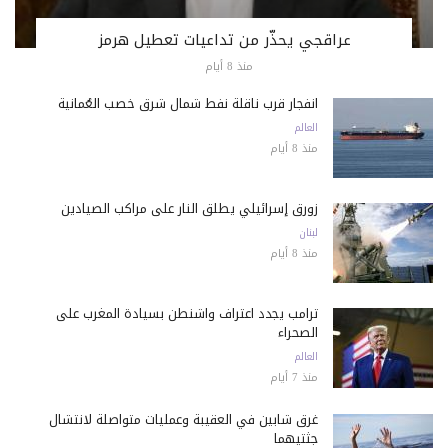
عراقجي يحذّر من تداعيات تعطيل هرمز
منذ 8 أيام
انفجار قرب ناقلة نفط شمال شرق خصب العُمانية
العالم
منذ 8 أيام
زورق إسرائيلي يطلق النار على مراكب الصيادين
لبنان
منذ 8 أيام
ترامب يجدد اعتراف واشنطن بسيادة المغرب على
الصحراء
العالم
منذ 7 أيام
غرق شابين في العقيبة وعمليات متواصلة لانتشال
جثتيهما