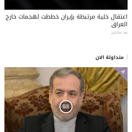
اعتقال خلية مرتبطة بإيران خططت لهجمات خارج
العراق
منذ ساعتين
متداولة الان