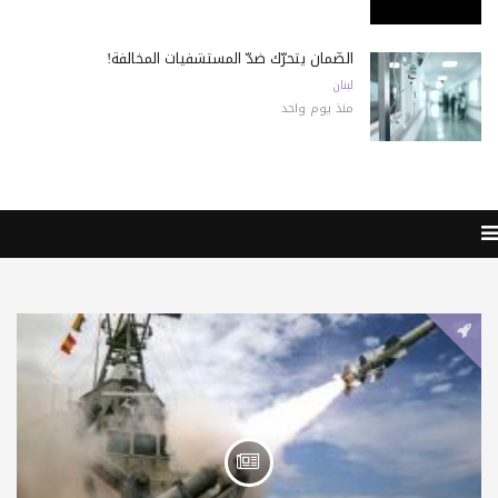
الضّمان يتحرّك ضدّ المستشفيات المخالفة!
لبنان
منذ يوم واحد