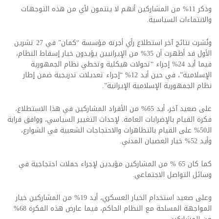
وذكر 11% من المشاركين أنهم لا ينتمون لأي من هذه التوجهات
والانتماءات السياسية.
ونُشرت نتائج آخر استطلاع رأي أجرته مؤسسة “كمان” في 27 تشرين
الأول قد أظهرت أن 35% من الإيرانيين يؤيدون خيار إسقاط النظام،
فيما أيد 24% إجراء “تحولات هيكلية وتخطي نظام الجمهورية
الإسلامية”، في حين أيد 12% “إجراء تعديلات تدريجية ضمن إطار
نظام الجمهورية الإسلامية الإيرانية”.
على صعيد آخر، أيد 65% من الأفراد المشاركين في هذا الاستطلاع،
فكرة القيام بالإضرابات العامة. لإحداث التغيير السياسي، ووافق قرابة
الـ50% على القيام بالتظاهرات والاحتجاجات الشعبية في الشوارع،
وأيد 52% خيار العصيان المدني.
كما كان 65 % من المشاركين مؤيدين لإجراء حملات احتجاجية في
وسائل التواصل الاجتماعي.
وعلى صعيد استخدام الخيار العسكري، أيد 19% من المشاركين خيار
المواجهة المسلحة مع النظام الحاكم، فيما عارض هذه الفكرة 68%