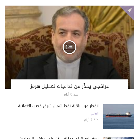
عراقجي يحذّر من تداعيات تعطيل هرمز
منذ 8 أيام
انفجار قرب ناقلة نفط شمال شرق خصب العُمانية
العالم
منذ 7 أيام
زورق إسرائيلي يطلق النار على مراكب الصيادين