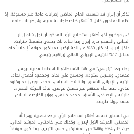
من المشاركين.
يُذكر أن إيران قد شهدت العام الماضي إضرابات عامة غير مسبوقة. إذ
نظم المعلمون خلال 3 أشهر 6 احتجاجات شعبية، و4 إضرابات عامة.
في موضوع آخر، أظهر استطلاع الرأي المذكور أن نجل شاه إيران
السابق والمقيم خارج إيران رضا شاه، بات يحظى بشعبية متزايدة
داخل إيران، إذ كان 39% من المشاركين يمتلكون موقفاً إيجابياً منه،
مقابل 17% للرئيس الإيراني الحالي إبراهيم رئيسي.
وجاء بعد “رئيسي” في هذا الاستطلاع الناشطة المدنية نرجس
محمدي، ونسرین ستوده، ومسيح علي نجاد، ومحمود أحمدي نجاد،
الرئيس الإيراني الأسبق، والناشط السياسي محمد نوري زاده وكاوه
مدني، فيما جاء بعدهم مير حسين موسى، قائد الحركة الخضراء،
والرئيس الإصلاحي الأسبق، محمد خاتمي، ووزير الخارجية السابق
محمد جواد ظريف.
في السياق نفسه، أظهر استطلاع الرأي تراجع شعبية روح الله
الخميني، المرشد الأول لإيران، وكذلك علي خامنئي، المرشد الحالي،
حيث كان 64% و66% من المشاركين حسب الترتيب يمتلكون موقفاً