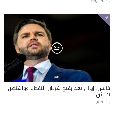
منذ ساعة واحدة
فانس: إيران تعد بفتح شريان النفط.. وواشنطن
لا تثق
منذ ساعتين