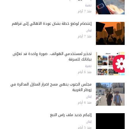
تقنية
منذ 7 أيام
إعتصام لوضع خطة بشأن عودة الأهالي إلى قراهم
لبنان
منذ 7 أيام
تحذير لمستخدمي الهواتف.. صورة واحدة قد تعرّض
بياناتك للسرقة
تقنية
منذ 6 أيام
مجلس الجنوب ينهي مسح أضرار المنازل المدمّرة في
زوطر الغربية
لبنان
منذ 6 أيام
إليكم جديد ملف رأس النبع
لبنان
منذ 5 أيام