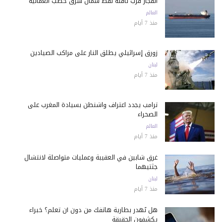
انفجار قرب ناقلة نفط شمال شرق خصب العُمانية
العالم
منذ 7 أيام
زورق إسرائيلي يطلق النار على مراكب الصيادين
لبنان
منذ 7 أيام
ترامب يجدد اعتراف واشنطن بسيادة المغرب على
الصحراء
العالم
منذ 7 أيام
غرق شابين في العقيبة وعمليات متواصلة لانتشال
جثتيهما
لبنان
منذ 7 أيام
هل تُهدر بطارية هاتفك من دون أن تعلم؟ خبراء
يكشفون الحقيقة