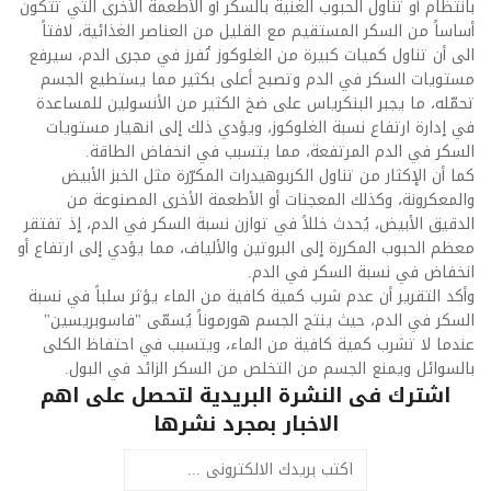
بانتظام أو تناول الحبوب الغنية بالسكر أو الأطعمة الأخرى التي تتكون
أساساً من السكر المستقيم مع القليل من العناصر الغذائية، لافتاً
الى أن تناول كميات كبيرة من الغلوكوز تُفرز في مجرى الدم، سيرفع
مستويات السكر في الدم وتصبح أعلى بكثير مما يستطيع الجسم
تحمّله، ما يجبر البنكرياس على ضخ الكثير من الأنسولين للمساعدة
في إدارة ارتفاع نسبة الغلوكوز، ويؤدي ذلك إلى انهيار مستويات
السكر في الدم المرتفعة، مما يتسبب في انخفاض الطاقة.
كما أن الإكثار من تناول الكربوهيدرات المكرّرة مثل الخبز الأبيض
والمعكرونة، وكذلك المعجنات أو الأطعمة الأخرى المصنوعة من
الدقيق الأبيض، يُحدث خللاً في توازن نسبة السكر في الدم، إذ تفتقر
معظم الحبوب المكررة إلى البروتين والألياف، مما يؤدي إلى ارتفاع أو
انخفاض في نسبة السكر في الدم.
وأكد التقرير أن عدم شرب كمية كافية من الماء يؤثر سلباً في نسبة
السكر في الدم، حيث ينتج الجسم هورموناً يُسمّى "فاسوبريسين"
عندما لا تشرب كمية كافية من الماء، ويتسبب في احتفاظ الكلى
بالسوائل ويمنع الجسم من التخلص من السكر الزائد في البول.
اشترك فى النشرة البريدية لتحصل على اهم
الاخبار بمجرد نشرها