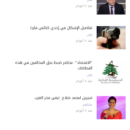
منذ 4 أعوام
تفاصيل الإشكال في إحدى كنائس فاريا
لبنان
منذ 4 أعوام
“الاقتصاد”: محاضر ضبط بحقّ المخالفين في هذه
القطاعات
لبنان
منذ 4 أعوام
شيرين لمحمد صلاح: تبقى فخر العرب
مشاهير
منذ 4 أعوام