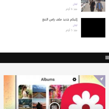
لبنان
منذ 6 أيام
إليكم جديد ملف رأس النبع
لبنان
منذ 5 أيام