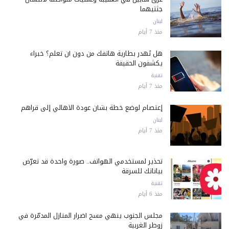
جثتيهما
لبنان
منذ 7 أيام
هل تُهدر بطارية هاتفك من دون أن تعلم؟ خبراء
يكشفون الحقيقة
تقنية
منذ 7 أيام
إعتصام لوضع خطة بشأن عودة الأهالي إلى قراهم
لبنان
منذ 7 أيام
تحذير لمستخدمي الهواتف.. صورة واحدة قد تعرّض
بياناتك للسرقة
تقنية
منذ 6 أيام
مجلس الجنوب ينهي مسح أضرار المنازل المدمّرة في
زوطر الغربية