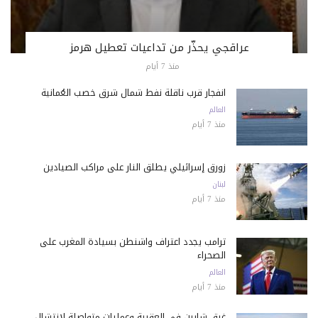
عراقجي يحذّر من تداعيات تعطيل هرمز
منذ 7 أيام
انفجار قرب ناقلة نفط شمال شرق خصب العُمانية
العالم
منذ 7 أيام
زورق إسرائيلي يطلق النار على مراكب الصيادين
لبنان
منذ 7 أيام
ترامب يجدد اعتراف واشنطن بسيادة المغرب على
الصحراء
العالم
منذ 7 أيام
غرق شابين في العقيبة وعمليات متواصلة لانتشال