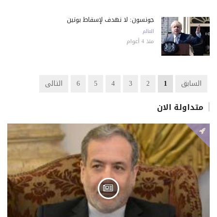
جونسون: لا نهدف لإسقاط بوتين
العالم
منذ 4 أعوام
السابق
1
2
3
4
5
6
التالى
متداولة الان