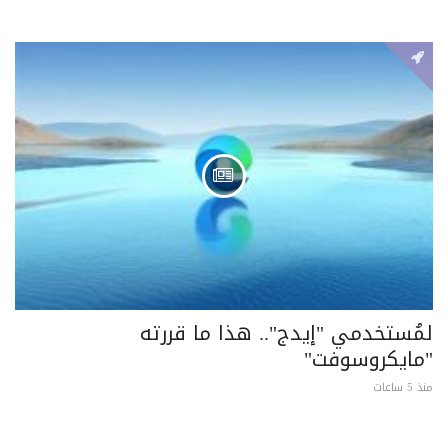
لمُستخدمي "إيدج".. هذا ما قررته
"مايكروسوفت"
منذ 5 ساعات