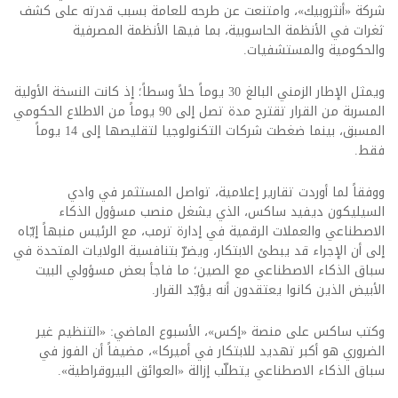
شركة «أنثروبيك»، وامتنعت عن طرحه للعامة بسبب قدرته على كشف
ثغرات في الأنظمة الحاسوبية، بما فيها الأنظمة المصرفية
والحكومية والمستشفيات.
ويمثل الإطار الزمني البالغ 30 يوماً حلاً وسطاً؛ إذ كانت النسخة الأولية
المسربة من القرار تقترح مدة تصل إلى 90 يوماً من الاطلاع الحكومي
المسبق، بينما ضغطت شركات التكنولوجيا لتقليصها إلى 14 يوماً
فقط.
ووفقاً لما أوردت تقارير إعلامية، تواصل المستثمر في وادي
السيليكون ديفيد ساكس، الذي يشغل منصب مسؤول الذكاء
الاصطناعي والعملات الرقمية في إدارة ترمب، مع الرئيس منبهاً إيّاه
إلى أن الإجراء قد يبطئ الابتكار، ويضرّ بتنافسية الولايات المتحدة في
سباق الذكاء الاصطناعي مع الصين؛ ما فاجأ بعض مسؤولي البيت
الأبيض الذين كانوا يعتقدون أنه يؤيّد القرار.
وكتب ساكس على منصة «إكس»، الأسبوع الماضي: «التنظيم غير
الضروري هو أكبر تهديد للابتكار في أميركا»، مضيفاً أن الفوز في
سباق الذكاء الاصطناعي يتطلّب إزالة «العوائق البيروقراطية».