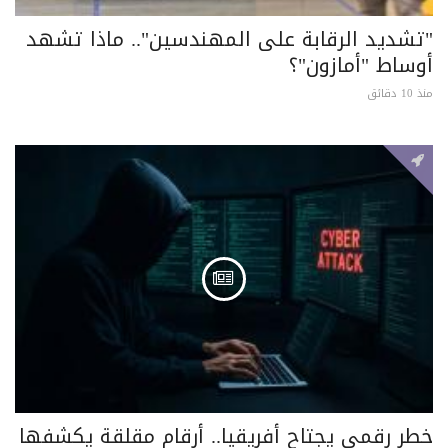
"تشديد الرقابة على المهندسين".. ماذا تشهد
أوساط "أمازون"؟
منذ 10 دقائق
خطر رقمي يجتاح أفريقيا.. أرقام مقلقة يكشفها