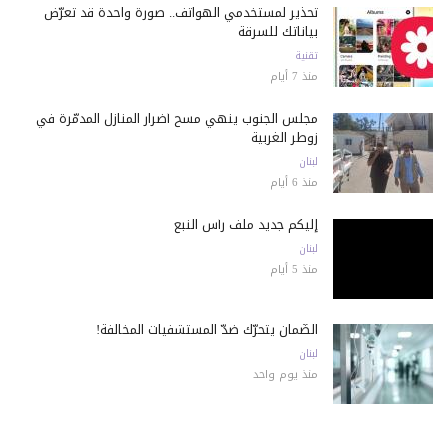
تحذير لمستخدمي الهواتف.. صورة واحدة قد تعرّض
بياناتك للسرقة
تقنية
منذ 7 أيام
مجلس الجنوب ينهي مسح أضرار المنازل المدمّرة في
زوطر الغربية
لبنان
منذ 6 أيام
إليكم جديد ملف رأس النبع
لبنان
منذ 5 أيام
الضّمان يتحرّك ضدّ المستشفيات المخالفة!
لبنان
منذ يوم واحد