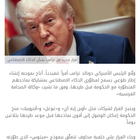
قرار جديد من ترامب بشأن الذكاء الاصطناعي
وقّع الرئيس الأميركي دونالد ترامب أمراً تنفيذياً، أتاح بموجبه إنشاء
إطار طوعي يسمح لمطوّري الذكاء الاصطناعي بمشاركة نماذجهم
المتطوّرة مع الحكومة قبل طرحها، وفق ما نشرت «وكالة الصحافة
الفرنسية».
ويتيح القرار لشركات مثل «أوبن إيه آي» و«غوغل» و«أنثروبيك» منحَ
الحكومة إمكان الوصول إلى أقوى نماذجها قبل موعد طرحها بثلاثين
يوماً.
وجاء القرار على خلفية مخاوف تتعلّق بنموذج «ميثوس» الذي طوّرته