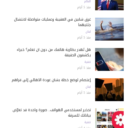
العالم
منذ 5 أيام
غرق شابين في العقيبة وعمليات متواصلة لانتشال
جثتيهما
لبنان
منذ 5 أيام
هل تُهدر بطارية هاتفك من دون أن تعلم؟ خبراء
يكشفون الحقيقة
تقنية
منذ 5 أيام
إعتصام لوضع خطة بشأن عودة الأهالي إلى قراهم
لبنان
منذ 5 أيام
تحذير لمستخدمي الهواتف.. صورة واحدة قد تعرّض
بياناتك للسرقة
تقنية