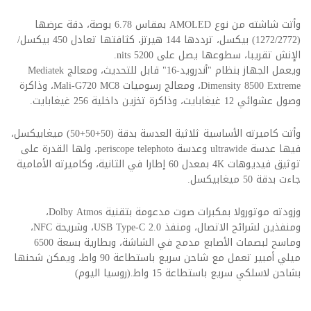
وأتت شاشته من نوع AMOLED بمقاس 6.78 بوصة، دقة عرضها
(1272/2772) بيكسل، ترددها 144 هيرتز، كثافتها تعادل 450 بيكسل/
الإنش تقريبا، سطوعها يصل على 5200 nits.
ويعمل الجهاز بنظام "أندرويد-16" قابل للتحديث، ومعالج Mediatek
Dimensity 8500 Extreme، ومعالج رسوميات Mali-G720 MC8، وذاكرة
وصول عشوائي 12 غيغابايت، وذاكرة تخزين داخلية 256 غيغابايت.
وأتت كاميرته الأساسية ثلاثية العدسة بدقة (50+50+50) ميغابيكسل،
فيها عدسة ultrawide وعدسة periscope telephoto، ولها القدرة على
توثيق فيديوهات 4K بمعدل 60 إطارا في الثانية، وكاميرته الأمامية
جاءت بدقة 50 ميغابيكسل.
وزودته موتورولا بمكبرات صوت مدعومة بتقنية Dolby Atmos،
ومنفذين لشرائح الاتصال، ومنفذ USB Type-C 2.0، وشريحة NFC،
وماسح لبصمات الأصابع مدمج في الشاشة، وبطارية بسعة 6500
ميلي أمبير تعمل مع شاحن سريع باستطاعة 90 واط، ويمكن شحنها
بشاحن لاسلكي سريع باستطاعة 15 واط.(روسيا اليوم)