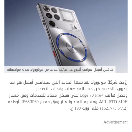
يُنافس أفضل هواتف أندرويد.. هاتف جديد من موتورولا هذه مواصفاته
روّجت شركة موتورولا لهاتفها الجديد الذي سينافس أفضل هواتف
أندرويد الحديثة من حيث المواصفات وقدرات التصوير.
وحصل هاتف +Edge 70 Pro على هيكل مضاد للصدمات وفق معيار
MIL-STD-810H، ومقاوم للماء والغبار وفق معيار IP68/IP69، أبعاده
(162.7/75.6/7.2) ملم، وزنه 190 غ.
Advertisement