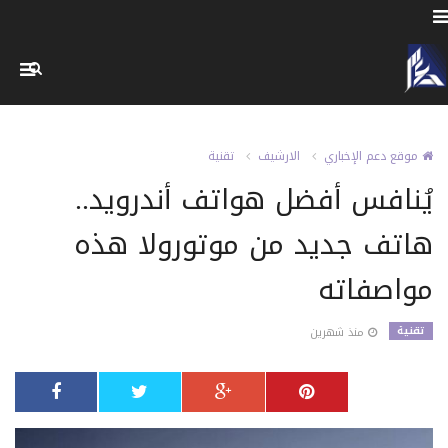
موقع دعم الإخباري
الارشيف
تقنية
يُنافس أفضل هواتف أندرويد..
هاتف جديد من موتورولا هذه
مواصفاته
تقنية
منذ شهرين