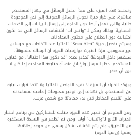
وتعتمد هذه الميزة على مبدأ تحليل الرسائل في جهاز المستخدم
مباشرة، على غرار ميزة تحويل الرسائل الصوتية إلى نص الموجودة
حاليا، والتي تعمل أيضا دون الحاجة إلى إرسال البيانات إلى الخدمات
السحابية، وبذلك يمكن لـ "واتس آب" اكتشاف الرسائل التي قد تكون
احتيالية دون الاطلاع على محتوى المحادثات.
وسيتم تفعيل ميزة "Scam Alert" تلقائيا عند التخاطب مع مرسلين
غير معروفين، فإذا اعتبرت خوارزميات الميزة أن الرسالة مشبوهة،
سيظهر داخل الدردشة تحذير نصه: "قد يكون هذا احتيالا"، مع خيارين
للمستخدم: حظر المرسل والإبلاغ عنه، أو متابعة المحادثة إذا كان لا
يرى أي خطر.
ويؤكد الخبراء أن الميزة لا تقيد التواصل تلقائيا ولا تتخذ قرارات نيابة
عن المستخدم، بل تهدف إلى توفير معلومات إضافية لمساعدته
على تقييم المخاطر قبل بدء محادثة مع شخص غريب.
ومن المتوقع أن تصبح هذه الميزة متاحة للمشاركين في برنامج اختبار
الميزات التابع لـ"واتسآب" أولا، ومن ثم تظهر في النسخة المستقرة
من التطبيق، ولم يتم الكشف بشكل رسمي عن موعد إطلاقها
رسميا.(روسيا اليوم)