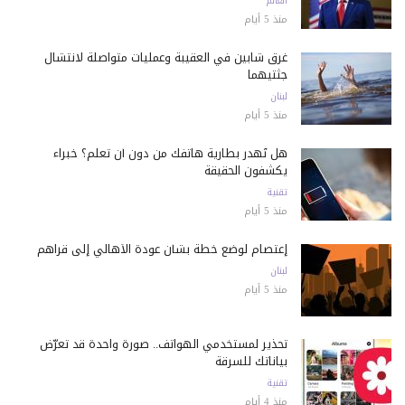
العالم
منذ 5 أيام
غرق شابين في العقيبة وعمليات متواصلة لانتشال
جثتيهما
لبنان
منذ 5 أيام
هل تُهدر بطارية هاتفك من دون أن تعلم؟ خبراء
يكشفون الحقيقة
تقنية
منذ 5 أيام
إعتصام لوضع خطة بشأن عودة الأهالي إلى قراهم
لبنان
منذ 5 أيام
تحذير لمستخدمي الهواتف.. صورة واحدة قد تعرّض
بياناتك للسرقة
تقنية
منذ 4 أيام