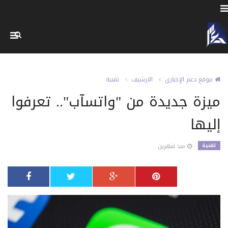
موقع دعم الإخباري
الارشيف
تقنية
ميزة جديدة من "واتسآب".. تعرفوا
إليها
تقنية
منذ شهرين