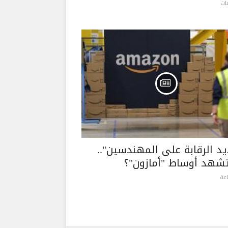
د الرقابة على المهندسين"..
تشهد أوساط "أمازون"؟