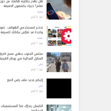
هل تُهدر بطارية هاتفك من دون
تعلم؟ خبراء يكشفون الحقيقة
تقنية
منذ 8 أيام
تحذير لمستخدمي الهواتف.. صور
واحدة قد تعرّض بياناتك للسرقة
تقنية
منذ 7 أيام
مجلس الجنوب ينهي مسح أضرار
المنازل المدمّرة في زوطر الغربية
لبنان
منذ 7 أيام
إليكم جديد ملف رأس النبع
لبنان
منذ 6 أيام
الضّمان يتحرّك ضدّ المستشفيات
المخالفة!