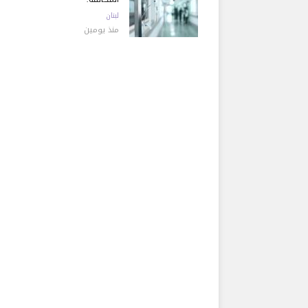
لبنان
منذ يومين