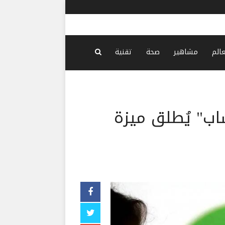
نتنياهو: ل
عالم
مشاهير
صحة
تقنية
ساب" يُطلق ميزة