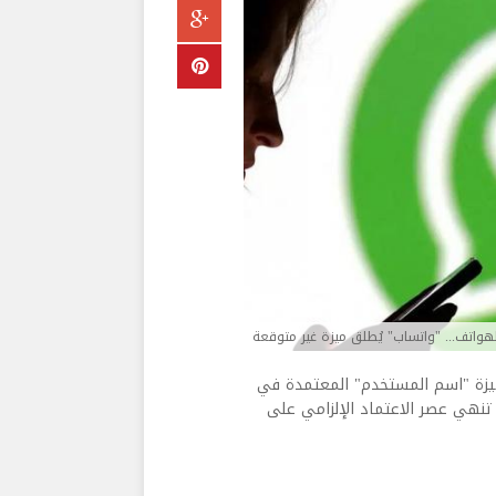
 الهواتف... "واتساب" يُطلق ميزة غير متوقعة
ميزة "اسم المستخدم" المعتمدة في
تنهي عصر الاعتماد الإلزامي على