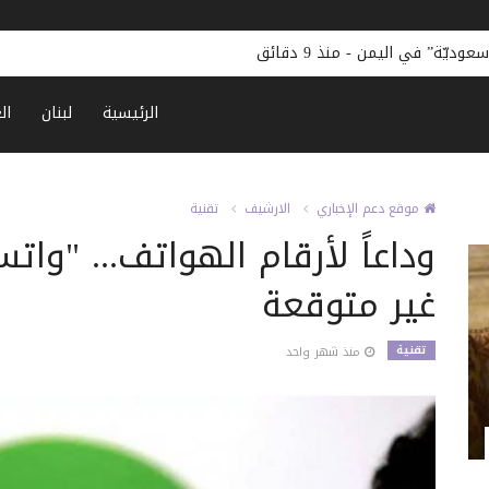
سعوديّة” في اليمن
-
منذ 9 دقائق
الرئيسية
لبنان
ال
موقع دعم الإخباري
الارشيف
تقنية
وداعاً لأرقام الهواتف... "وات
غير متوقعة
تقنية
منذ شهر واحد