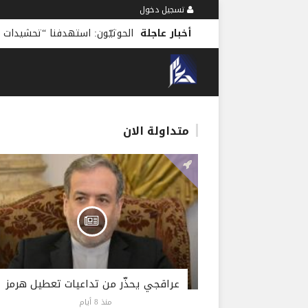
تسجيل دخول
أخبار عاجلة
الحوثيّون: استهدفنا “تحشيدات 
متداولة الان
عراقجي يحذّر من تداعيات تعطيل هرمز
منذ 8 أيام