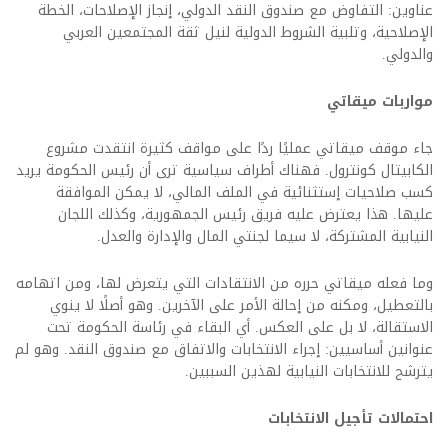
عناوين: التفاوض مع صندوق النقد الدولي، إنجاز الإصلاحات، الخطة
الإصلاحية، وتلبية الشروط الدولية لنيل ثقة المجتمعين العربي
والدولي.
مواربات ميقاتي
جاء موقف ميقاتي عمليًا ردًا على مواقف كثيرة انتقدت مشروع
الكابيتال كونترول. فهناك أطراف سياسية ترى أن رئيس الحكومة يريد
كسب صلاحيات إستثنائية في الملف المالي، لا يمكن الموافقة
عليها. هذا يعترض عليه فريق رئيس الجمهورية، وكذلك اللجان
النيابية المشتركة، لا سيما لجنتي المال والإدارة والعدل.
وما فعله ميقاتي حرره من الانتقادات التي يتعرض لها، ومن اتهامه
بالتعطيل، ومكنه من إحالة الأمر على الآخرين. وهو أصلًا لا ينوي
الاستقالة، لا بل على العكس. أي البقاء في رئاسة الحكومة تحت
عنوانين أساسيين: إجراء الانتخابات والاتفاق مع صندوق النقد. وهو لم
يترشح للانتخابات النيابية لهذين السببين.
احتمالات تأجيل الانتخابات