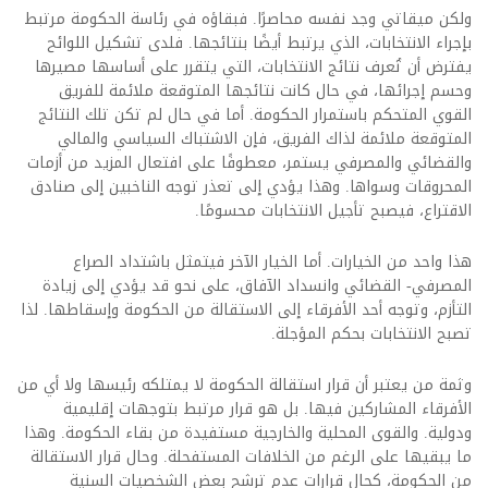
ولكن ميقاتي وجد نفسه محاصرًا. فبقاؤه في رئاسة الحكومة مرتبط
بإجراء الانتخابات، الذي يرتبط أيضًا بنتائجها. فلدى تشكيل اللوائح
يفترض أن تُعرف نتائج الانتخابات، التي يتقرر على أساسها مصيرها
وحسم إجرائها، في حال كانت نتائجها المتوقعة ملائمة للفريق
القوي المتحكم باستمرار الحكومة. أما في حال لم تكن تلك النتائج
المتوقعة ملائمة لذاك الفريق، فإن الاشتباك السياسي والمالي
والقضائي والمصرفي يستمر، معطوفًا على افتعال المزيد من أزمات
المحروقات وسواها. وهذا يؤدي إلى تعذر توجه الناخبين إلى صنادق
الاقتراع، فيصبح تأجيل الانتخابات محسومًا.
هذا واحد من الخيارات. أما الخيار الآخر فيتمثل باشتداد الصراع
المصرفي- القضائي وانسداد الآفاق، على نحو قد يؤدي إلى زيادة
التأزم، وتوجه أحد الأفرقاء إلى الاستقالة من الحكومة وإسقاطها. لذا
تصبح الانتخابات بحكم المؤجلة.
وثمة من يعتبر أن قرار استقالة الحكومة لا يمتلكه رئيسها ولا أي من
الأفرقاء المشاركين فيها. بل هو قرار مرتبط بتوجهات إقليمية
ودولية. والقوى المحلية والخارجية مستفيدة من بقاء الحكومة. وهذا
ما يبقيها على الرغم من الخلافات المستفحلة. وحال قرار الاستقالة
من الحكومة، كحال قرارات عدم ترشح بعض الشخصيات السنية