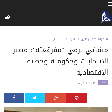
موقع دعم الإخباري
الارشيف
لبنان
ميقاتي يرمي “مفرقعته”: مصير
الانتخابات وحكومته وخطته
الاقتصادية
لبنان
منذ 4 أعوام