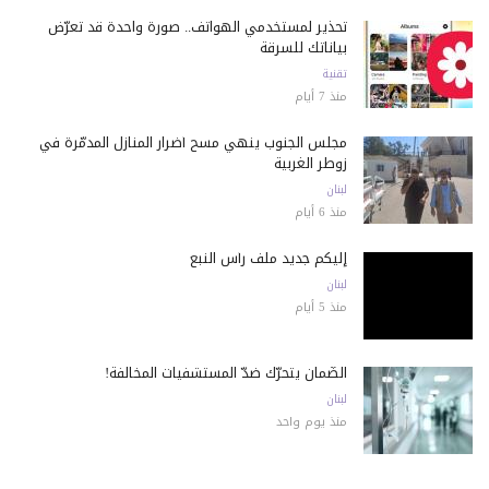
تحذير لمستخدمي الهواتف.. صورة واحدة قد تعرّض
بياناتك للسرقة
تقنية
منذ 7 أيام
مجلس الجنوب ينهي مسح أضرار المنازل المدمّرة في
زوطر الغربية
لبنان
منذ 6 أيام
إليكم جديد ملف رأس النبع
لبنان
منذ 5 أيام
الضّمان يتحرّك ضدّ المستشفيات المخالفة!
لبنان
منذ يوم واحد