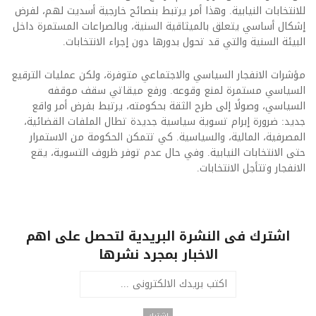
للانتخابات النيابية. وهذا أمر يرتبط بنصائح خارجية أسديت لهم، لفرض
إشكال أساسي يتعلق بالميثاقية السنية، وبالصراعات المستمرة داخل
البيئة السنية والتي قد تحول بدورها دون إجراء الانتخابات.
مؤشرات الانفجار السياسي والاجتماعي متوفرة، ولكن عمليات الترقيع
السياسي مستمرة لمنع وقوعه. ورفع ميقاتي سقف موقفه
السياسي، وصولًا إلى طرح الثقة بحكومته، يرتبط بفرض أمر واقع
جديد: ضرورة إبرام تسوية سياسية جديدة تطال الملفات القضائية،
المصرفية، المالية، والسياسية. كي تتمكن الحكومة من الاستمرار
حتى الانتخابات النيابية. وفي حال عدم توفر ظروف التسوية، يقع
الانفجار وتتأجل الانتخابات.
اشترك فى النشرة البريدية لتحصل على اهم
الاخبار بمجرد نشرها