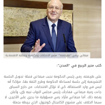
ميقاتي يرمي “مفرقعته”: مصير الانتخابات وحكومته وخطته الاقتصادية
كتب منير الربيع في “المدن”:
على طريقته، رمى رئيس الحكومة نجيب ميقاتي قنبلة تحويل الجلسة
التشريعية إلى جلسة لمساءلة الحكومة وطرح الثقة بها، مؤكدًا أنه
ليس في وارد الاستقالة، كي لا تؤجّل الانتخابات. من خارج السياق
جاءت رمية ميقاتي، ففاجأت رئيس مجلس النواب نبيه برّي، وأعلن
رفضه ذلك. أما ميقاتي فأراد رمي مسؤولية ما يجري على الآخرين، لا
سيما الخلاف على مشروع الكابيتال كونترول، الذي يربطه بجملة