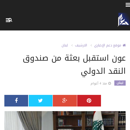
موقع دعم الإخباري
الارشيف
لبنان
عون استقبل بعثة من صندوق
النقد الدولي
لبنان
منذ 4 أعوام