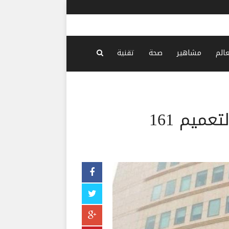
تعنّت إسرائ
عالم
مشاهير
صحة
تقنية
ميم 161