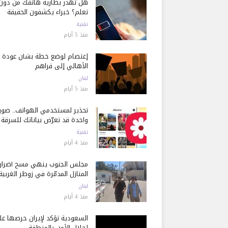
هل تُهدر بطارية هاتفك من دون
تعلم؟ خبراء يكشفون الحقيقة
تقنية
منذ 5 أيام
إعتصام لوضع خطة بشأن عودة
الأهالي إلى قراهم
لبنان
منذ 5 أيام
تحذير لمستخدمي الهواتف.. صور
واحدة قد تعرّض بياناتك للسرقة
تقنية
منذ 4 أيام
مجلس الجنوب ينهي مسح أضرار
المنازل المدمّرة في زوطر الغربية
لبنان
منذ 4 أيام
السعودية تؤكد لإيران حرصها ع
إحلال الأمن بالمنطقة