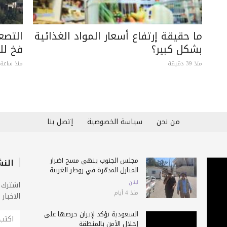
ما حقيقة إرتفاع أسعار المواد الغذائية
التصع
بشكل كبير؟
فخ لل
منذ 39 دقيقة
منذ ساعة 
من نحن
سياسة الخصوصية
إتصل بنا
مجلس الجنوب ينهي مسح أضرار
النش
المنازل المدمّرة في زوطر الغربية
لبنان
اشترك 
منذ 4 أيام
الاخبار
السعودية تؤكد لإيران حرصها على
إحلال الأمن بالمنطقة