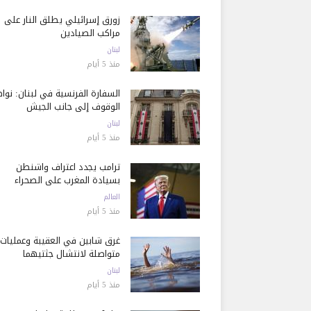
زورق إسرائيلي يطلق النار على
مراكب الصيادين
لبنان
منذ 5 أيام
السفارة الفرنسية في لبنان: نوا
الوقوف إلى جانب الجيش
لبنان
منذ 5 أيام
ترامب يجدد اعتراف واشنطن
بسيادة المغرب على الصحراء
العالم
منذ 5 أيام
غرق شابين في العقيبة وعمليات
متواصلة لانتشال جثتيهما
لبنان
منذ 5 أيام