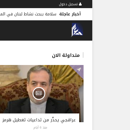
تسجيل دخول
أخبار عاجلة
سلامة يبحث نشاط لبنان في المن
متداولة الان
عراقجي يحذّر من تداعيات تعطيل هرمز
منذ 6 أيام