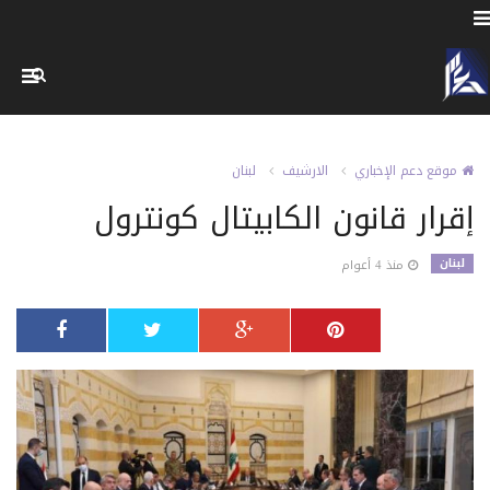
موقع دعم الإخباري
الارشيف
لبنان
إقرار قانون الكابيتال كونترول
لبنان
منذ 4 أعوام