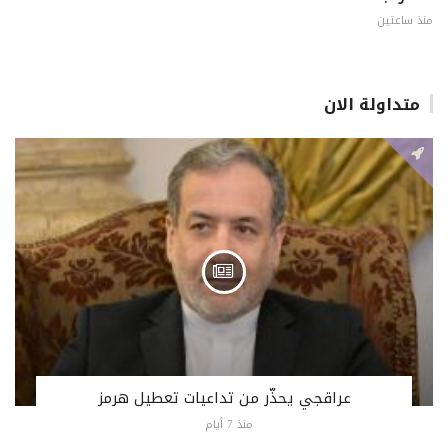
منذ ساعتين
متداولة الان
عراقجي يحذّر من تداعيات تعطيل هرمز
منذ 7 أيام