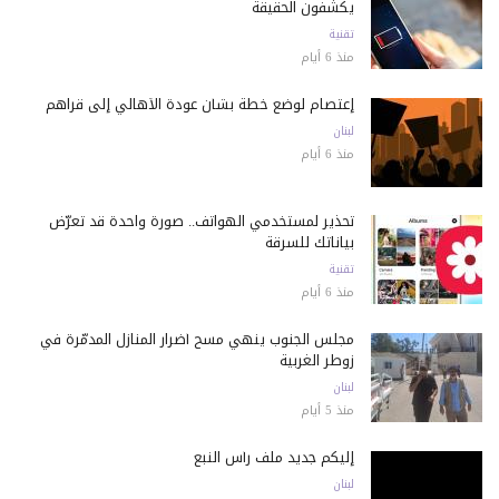
يكشفون الحقيقة
تقنية
منذ 6 أيام
إعتصام لوضع خطة بشأن عودة الأهالي إلى قراهم
لبنان
منذ 6 أيام
تحذير لمستخدمي الهواتف.. صورة واحدة قد تعرّض
بياناتك للسرقة
تقنية
منذ 6 أيام
مجلس الجنوب ينهي مسح أضرار المنازل المدمّرة في
زوطر الغربية
لبنان
منذ 5 أيام
إليكم جديد ملف رأس النبع
لبنان