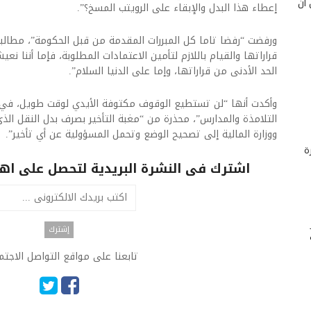
 أن
إعطاء هذا البدل والإبقاء على الرويتب المسخ؟”.
ورفضت “رفضا تاما كل المبررات المقدمة من قبل الحكومة”، مطالبة إ
قراراتها والقيام باللازم لتأمين الاعتمادات المطلوبة، فإما أننا
الحد الأدنى من قراراتها، وإما على الدنيا السلام”.
وأكدت أنها “لن تستطيع الوقوف مكتوفة الأيدي لوقت طويل، في ظ
التلامذة والمدارس”، محذرة من “مغبة التأخير بصرف بدل النقل الذ
ووزارة المالية إلى تصحيح الوضع وتحمل المسؤولية عن أي تأخير”.
ة
اشترك فى النشرة البريدية لتحصل على اهم 
تابعنا على مواقع التواصل الاجت