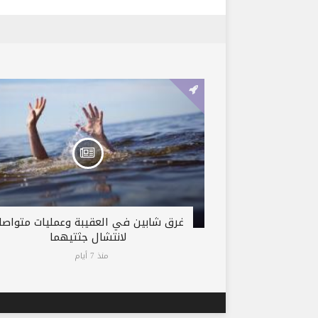
غرق شابين في العقيبة وعمليات متواصل
لانتشال جثتيهما
منذ 7 أيام