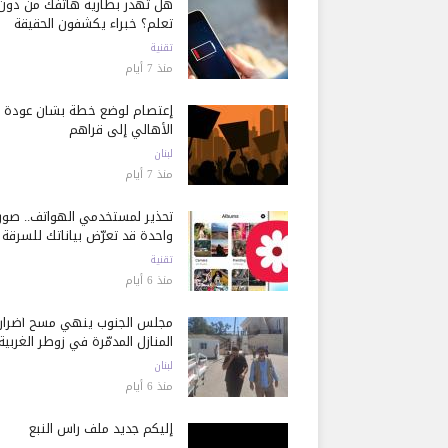
هل تُهدر بطارية هاتفك من دون
تعلم؟ خبراء يكشفون الحقيقة
تقنية
منذ 7 أيام
إعتصام لوضع خطة بشأن عودة
الأهالي إلى قراهم
لبنان
منذ 7 أيام
تحذير لمستخدمي الهواتف.. صور
واحدة قد تعرّض بياناتك للسرقة
تقنية
منذ 6 أيام
مجلس الجنوب ينهي مسح أضرار
المنازل المدمّرة في زوطر الغربية
لبنان
منذ 6 أيام
إليكم جديد ملف رأس النبع