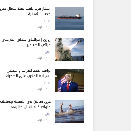
انفجار قرب ناقلة نفط شمال شرق
خصب العُمانية
العالم
منذ 7 أيام
زورق إسرائيلي يطلق النار على
مراكب الصيادين
لبنان
منذ 7 أيام
ترامب يجدد اعتراف واشنطن
بسيادة المغرب على الصحراء
العالم
منذ 7 أيام
غرق شابين في العقيبة وعمليات
متواصلة لانتشال جثتيهما
لبنان
منذ 7 أيام