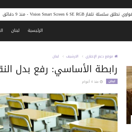
ة تلفاز Vision Smart Screen 6 SE RGB
-
منذ 9 دقائق
الرئيسية
لبنان
ال
موقع دعم الإخباري
الارشيف
لبنان
رابطة الأساسي: رفع بدل النق
لبنان
منذ 4 أعوام