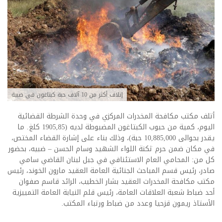
إتلاف أكثر من 10 آلاف حبة كبتاغون في ضبية
أتلف مكتب مكافحة المخدرات المركزي في وحدة الشرطة القضائية
اليوم، كمية من حبوب الكبتاغون المضبوطة لديه (1905,85 كلغ. ما
يقدر بحوالى 10,885,000 حبة)، وذلك بناء على إشارة القضاء المختص،
في مكان ضمن حرم ثكنة اللواء الشهيد وسام الحسن – ضبيه، بحضور
كل من: المحامي العام الاستئنافي في جبل لبنان القاضي سامي
صادر، رئيس قسم المباحث الجنائية العامة العقيد مارون الخوند، رئيس
مكتب مكافحة المخدرات العقيد بشار الخطيب، الرائد قاسم صفوان
أحد ضباط شعبة العلاقات العامة، رئيس قلم النيابة العامة التمييزية
الأستاذ ريمون قزحيا وعدد من ضباط ورتباء المكتب.