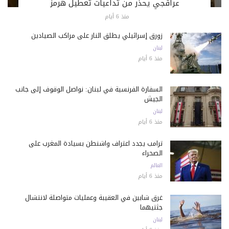
عراقجي يحذّر من تداعيات تعطيل هرمز
منذ 6 أيام
زورق إسرائيلي يطلق النار على مراكب الصيادين
لبنان
منذ 6 أيام
السفارة الفرنسية في لبنان: نواصل الوقوف إلى جانب
الجيش
لبنان
منذ 6 أيام
ترامب يجدد اعتراف واشنطن بسيادة المغرب على
الصحراء
العالم
منذ 6 أيام
غرق شابين في العقيبة وعمليات متواصلة لانتشال
جثتيهما
لبنان