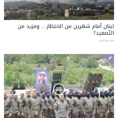
لبنان أمام شهرين من الانتظار… ومزيد من
التّصعيد؟
منذ ساعتين