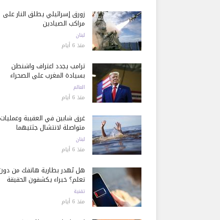
زورق إسرائيلي يطلق النار على
مراكب الصيادين
لبنان
منذ 6 أيام
ترامب يجدد اعتراف واشنطن
بسيادة المغرب على الصحراء
العالم
منذ 6 أيام
غرق شابين في العقيبة وعمليات
متواصلة لانتشال جثتيهما
لبنان
منذ 6 أيام
هل تُهدر بطارية هاتفك من دون
تعلم؟ خبراء يكشفون الحقيقة
تقنية
منذ 6 أيام