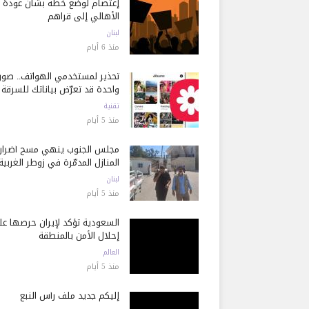
إعتصام لوضع خطة بشأن عودة
الأهالي إلى قراهم
لبنان
منذ 6 أيام
تحذير لمستخدمي الهواتف.. صور
واحدة قد تعرّض بياناتك للسرقة
تقنية
منذ 5 أيام
مجلس الجنوب ينهي مسح أضرار
المنازل المدمّرة في زوطر الغربية
لبنان
منذ 5 أيام
السعودية تؤكد لإيران حرصها ع
إحلال الأمن بالمنطقة
العالم
منذ 5 أيام
إليكم جديد ملف رأس النبع