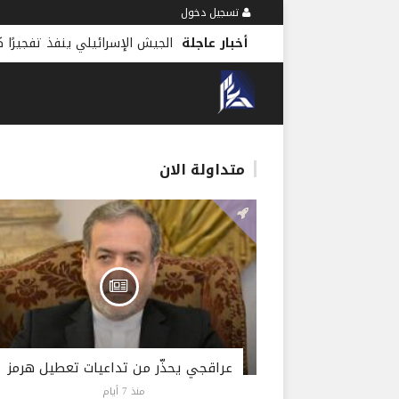
تسجيل دخول
أخبار عاجلة
الجيش الإسرائيلي ينفذ تفجيرًا 
متداولة الان
عراقجي يحذّر من تداعيات تعطيل هرمز
منذ 7 أيام