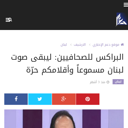
موقع دعم الإخباري
الارشيف
لبنان
البراكس للصحافيين: ليبقى صوت
لبنان مسموعاً وأقلامكم حرّة
لبنان
منذ 3 أشهر