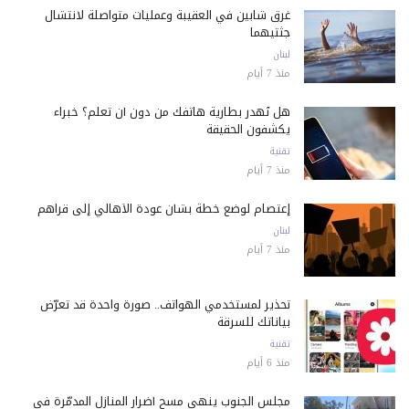
غرق شابين في العقيبة وعمليات متواصلة لانتشال
جثتيهما
لبنان
منذ 7 أيام
هل تُهدر بطارية هاتفك من دون أن تعلم؟ خبراء
يكشفون الحقيقة
تقنية
منذ 7 أيام
إعتصام لوضع خطة بشأن عودة الأهالي إلى قراهم
لبنان
منذ 7 أيام
تحذير لمستخدمي الهواتف.. صورة واحدة قد تعرّض
بياناتك للسرقة
تقنية
منذ 6 أيام
مجلس الجنوب ينهي مسح أضرار المنازل المدمّرة في