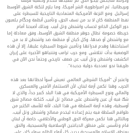
وخرائط سايكس بيكو التي تمّ تنفيذها لتخدم وحشية فرنسا
وبريطانيا، ثم امبراطورية الشر أمريكا، وما يلزم لثكنة الشرق الأوسط
إسرائيل. ومع النزعة الأمريكية المتمادية التاريخية للسيطرة على
نفط المنطقة كان لا بد من نسف الحق، وتأمين أنظمة وحكّام يلعبون
دور الوكيل الخانع لحساب واشنطن وتل أبيب. وبذلك أصبحنا أمام
خريطة خصومة تطال جوهر منطقة الشرق الأوسط، وفق معادلة إما
مع واشنطن أو ضدها، وكل كيان أو منظمة ضد واشنطن لا بد من
استباحتها وهدم قدراتها وتأمين شروط السيطرة عليها، إلا أن هذه
الوضعية بدأت تتلاشى. ومع حرب ترامب ونتنياهو الأخيرة على إيران
انكشفت واشنطن وتل أبيب عن ضعف تاريخي وحتماً نحن الآن في
طريقنا نحو تعددية دولية جديدة”.
واعتبر أن “أمريكا الشرطي العالمي تعيش أسوأ لحظاتها بعد هذه
الحرب، وهنا تكمن أزمة لبنان، لأن الاستثمار الأمني والعسكري
والمالي ونوع السيطرة الأمريكية في هذا البلد كبير جداً، والذي لا
شكّ فيه أن عين واشنطن على مصالح تل أبيب، كثكنة مصالح شرق
أوسطية، وهذه أزمة السلطة في هذا البلد، لأنه للأسف الكثير من
طواقم السلطة فيه يتم إعداده ليخدم مصالح واشنطن وتل أبيب،
وبالتالي هنا تكمن معركة الحق الوطني والأخلاقي، خاصة أن لبنان
قام وتأسس على منطق الديانتين الإسلامية والمسيحية، والحق
بمنطق الإسلام والمسيحية يدين كل أنواع الظلم سواء كان على