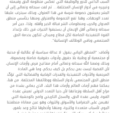
السبب الداعي للدور والوظيفة التي تعكس منظومة الحق وقيمته
وتبريره في أدوار الإنسان المختلفة… ثم لفت سبحانه وتعالى إلى أن
البشر يعيشون خصومة شرسة في هذا العنوان، وبذلك سيترتب عليها
تعدد الوجهات، وهنا تقع الخصومة والافتراق ومنها يتأسس منطق
العدوان والحرب ومنظومات الشر قبالة الخير وأهله. ولذا، حين أمر
سبحانه وتعالى أهل الإيمان أن يستبقوا الخيرات قرن ذلك بإعداد
القوة التنفيذية الضامنة لكل قطاع وميدان، لتكون بخدمة الحق
المجتمعي وباقي الوظائف الإنسانية”.
وأضاف: “المنطق الرباني يقول: لا عدالة سياسية أو عمّالية أو مدنية
أو مجتمعية أو وطنية بلا حقوق وأدوات حقوقية ضامنة ومضمونة،
وبذلك وضعنا الله سبحانه وتعالى أمام مفاتيح فرص وأزمات الإنسان،
لأن القضية ليست بمن يحكم بل كيف يحكم، وما هي المادة
المرجعية والأدوات التنفيذية والقدرات الرقابية والقضائية التي تؤكّد
منطق الحق المجتمعي بأدوار السلطة ووظائفها المختلفة. من هنا،
يمكننا فهم أزمات العالم وأزمات هذا البلد، الذي يعاني بشدة من
مزاج أهل السلطة ونزعاتها لأن دنيا التعدد الدولي تعيش عقدة
القوة، وليس عقدة الحق، والسجل التاريخي واضح بالوحشية التي
تهيمن على الجغرافيا والأسواق والثروات وهو عين معاناة منطقتنا
اليوم، لأسباب متعددة وكثيرة، ومنها وأخطرها نتائج وعد بلفور،