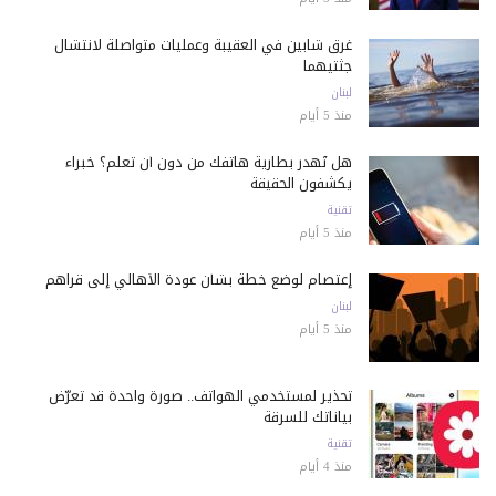
غرق شابين في العقيبة وعمليات متواصلة لانتشال
جثتيهما
لبنان
منذ 5 أيام
هل تُهدر بطارية هاتفك من دون أن تعلم؟ خبراء
يكشفون الحقيقة
تقنية
منذ 5 أيام
إعتصام لوضع خطة بشأن عودة الأهالي إلى قراهم
لبنان
منذ 5 أيام
تحذير لمستخدمي الهواتف.. صورة واحدة قد تعرّض
بياناتك للسرقة
تقنية
منذ 4 أيام