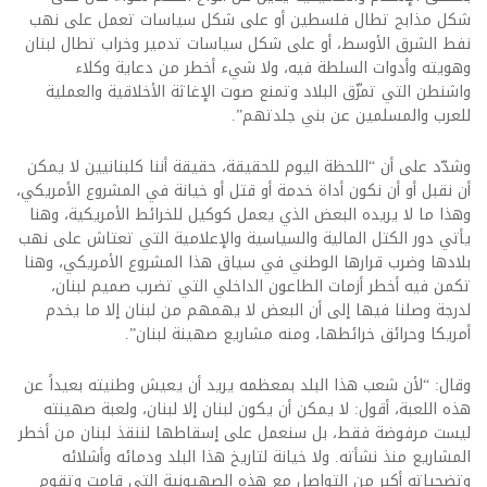
شكل مذابح تطال فلسطين أو على شكل سياسات تعمل على نهب
نفط الشرق الأوسط، أو على شكل سياسات تدمير وخراب تطال لبنان
وهويته وأدوات السلطة فيه، ولا شيء أخطر من دعاية وكلاء
واشنطن التي تمزّق البلاد وتمنع صوت الإغاثة الأخلاقية والعملية
للعرب والمسلمين عن بني جلدتهم”.
وشدّد على أن “اللحظة اليوم للحقيقة، حقيقة أننا كلبنانيين لا يمكن
أن نقبل أو أن نكون أداة خدمة أو قتل أو خيانة في المشروع الأمريكي،
وهذا ما لا يريده البعض الذي يعمل كوكيل للخرائط الأمريكية، وهنا
يأتي دور الكتل المالية والسياسية والإعلامية التي تعتاش على نهب
بلادها وضرب قرارها الوطني في سياق هذا المشروع الأمريكي، وهنا
تكمن فيه أخطر أزمات الطاعون الداخلي التي تضرب صميم لبنان،
لدرجة وصلنا فيها إلى أن البعض لا يهمهم من لبنان إلا ما يخدم
أمريكا وحرائق خرائطها، ومنه مشاريع صهينة لبنان”.
وقال: “لأن شعب هذا البلد بمعظمه يريد أن يعيش وطنيته بعيداً عن
هذه اللعبة، أقول: لا يمكن أن يكون لبنان إلا لبنان، ولعبة صهينته
ليست مرفوضة فقط، بل سنعمل على إسقاطها لننقذ لبنان من أخطر
المشاريع منذ نشأته. ولا خيانة لتاريخ هذا البلد ودمائه وأشلائه
وتضحياته أكبر من التواصل مع هذه الصهيونية التي قامت وتقوم