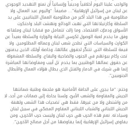
والواجب علينا اليوم أخلاقياً ودينياً وإنسانياً أن نمنع التهديد الوجودي
عن لبنان من إسرائيل الإرهابية”… مضيفاً: “واليوم عيد العمال، ولا
مظلومية في هذا البلد أكبر من مظلومية العمال اللبنانيين على يد
السلطة وكارتيلاتها التي نهبت الودائع ونهشت البلد واحتكرت
الأسواق ودمرّت الاقتصاد، وما زالت تتعامل مع قضايا لبنان وملفاته
وفق ما يخدم لعبة الوصول لكرسي النيابة والوزارة والسلطة بعيداً عن
الكوارث والسياسات التي تطحن شعب لبنان وعماله المظلومين. ولا
قيمة للسلطة التي تتنكّر لحقوق عمّالها، وخاصة أولئك الذين يدفنون
تحت ركام بيوتهم في الجنوب والضاحية والبقاع، والسلطة المشغولة
عن حقوق عمالها الوطنيين بما يخدم تل أبيب ومفاوضاتها المباشرة
إنما هي شريك في الدمار والقتل الذي يطال هؤلاء العمال والأبطال
الجنوبيين”.
وختم: “ما يجري على الحافة الأمامية هو ملحمة وطنية ضمانتها
الجيش والمقاومة والشعب الأبيّ، ولسنا بحاجة إلى ضمانات من أحد، لا
من واشنطن ولا من غيرها، فقط هي تضحيات هذا الشعب ولهفة
الجيش اللبناني والشباب اللبناني المقاوم المضحّي في سبيل لبنان
وسيادته. نعم هذه الحرب هي حرب لبنان وليست حرب الآخرين، ومن
يفاوض إسرائيل الإرهابية إنما يفاوضها من أجل مصالح الآخرين”.