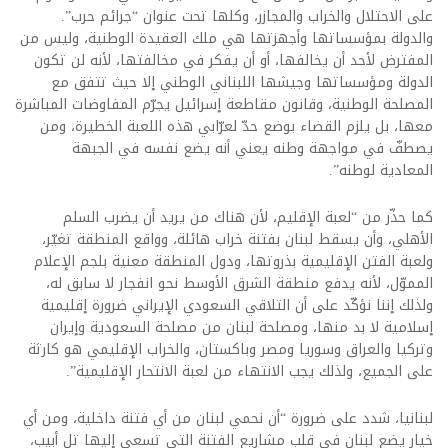
على الاحتلال والخراب والمجازر، وكلها تحت عنوان “جرائم حرب”.
والدولة بمؤسساتها وأجهزتها هي ملك العقيدة الوطنية، وليس من
المفترض لأحد أن يخالفها، أو أن يفكر في مخالفتها، لأنه لن تكون
الدولة ومؤسساتها وجيشها اللبناني الوطني إلا حيث تتفق مع
المصلحة الوطنية، وقانون مقاطعة إسرائيل يجرّم المفاوضات المباشرة
معها، بل يلزم القضاء بوضع حدّ لعرّابي هذه اللعبة الخطيرة، ومن
يصطفّ في مواجهة وطنه يعني أنه يضع نفسه في الجبهة
المعادية لوطنه”.
كما حذّر من “لعبة الإقليم، لأن هناك من يريد أن يضرب السلم
الأهلي، وأن يسقط لبنان بفتنة خراب هائلة، وواقع المنطقة تغيّر،
ولعبة الفتن الإقليمية بذروتها، ودول المنطقة معنية بلجم الإعلام
المموّل، لأنه يدفع منطقة الشرق الأوسط نحو انفجار لا سابق له،
ولذلك إننا نؤكّد على أن التلاقي السعودي الإيراني ضرورة إقليمية
إسلامية لا بد منها، ومصلحة لبنان من مصلحة السعودية وإيران
وتركيا والعراق وسوريا ومصر وباكستان، والخراب الإقليمي هو كارثة
على الجميع، ولذلك يجب الانتهاء من لعبة الانتحار الإقليمية”.
لبنانيا، شدد على ضرورة “أن نحمي لبنان من أي فتنة داخلية، ومن أي
خيار يضع لبنان في قلب مشاريع الفتنة التي تسعى إليها تل أبيب،