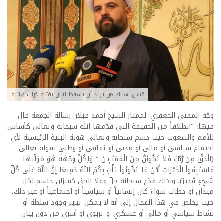
قبلان: هناك من يريد أن يسقط لبنان بفتنة خراب هائلة
وجّه المفتي الجعفري الممتاز الشيخ أحمد قبلان رسالة الجمعة قال
فيها: “انطلاقاً من الحقيقة التي قدّمها الله سبحانه وتعالى كأساس
للأمم والشعوب حيث حسم سبحانه وتعالى هوية البنية الرئيسية لأي
اجتماع سياسي أو مالي أو مدني أو ثقافي أو وطني بقوله تعالى
(الْحَقُّ مِن رَّبِّكَ فَلاَ تَكُونَنَّ مِنَ الْمُمْتَرِينَ * وَلِكُلٍّ وِجْهَةٌ هُوَ مُوَلِّيهَا
فَاسْتَبِقُواْ الْخَيْرَاتِ أَيْنَ مَا تَكُونُواْ يَأْتِ بِكُمُ اللّهُ جَمِيعًا إِنَّ اللّهَ عَلَى كُلِّ
شَيْءٍ قَدِيرٌ)، وبذلك قدّم سبحانه جلّ وعلا الحق كميزان حاسم لكل
ميدان أو خطاب سواءً كان إنسانياً أو سياسياً أو اجتماعياً أو غير ذلك،
حيث يخلص في هذا المجال إلى أنه لا يمكن تبرير وجود سلطة أو
نشاط سياسي أو مالي أو عسكري أو تربوي أو أسري من دون بيان