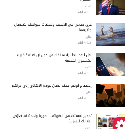
العالم
منذ 4 أيام
غرق شابين في العقيبة وعمليات متواصلة لانتشال
جثتيهما
لبنان
منذ 4 أيام
هل تُهدر بطارية هاتفك من دون أن تعلم؟ خبراء
يكشفون الحقيقة
تقنية
منذ 4 أيام
إعتصام لوضع خطة بشأن عودة الأهالي إلى قراهم
لبنان
منذ 4 أيام
تحذير لمستخدمي الهواتف.. صورة واحدة قد تعرّض
بياناتك للسرقة
تقنية