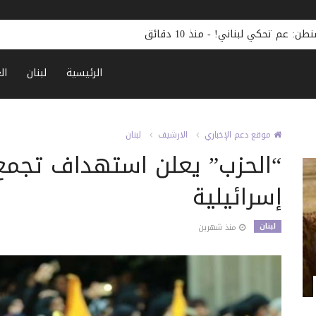
نطن: عم تحكي لبناني!
-
منذ 10 دقائق
الرئيسية
لبنان
ال
موقع دعم الإخباري
الارشيف
لبنان
“الحزب” يعلن استهداف تجمع 
إسرائيلية
لبنان
منذ شهرين