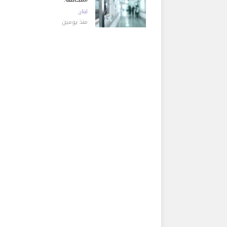
لبنان
منذ يومين