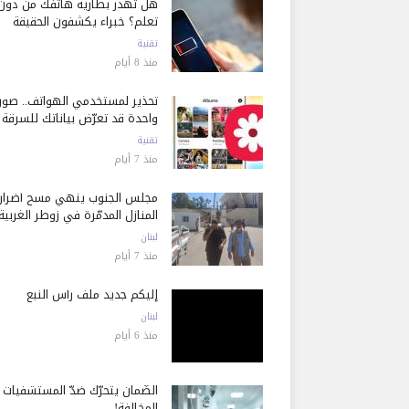
هل تُهدر بطارية هاتفك من دون
تعلم؟ خبراء يكشفون الحقيقة
تقنية
منذ 8 أيام
تحذير لمستخدمي الهواتف.. صور
واحدة قد تعرّض بياناتك للسرقة
تقنية
منذ 7 أيام
مجلس الجنوب ينهي مسح أضرار
المنازل المدمّرة في زوطر الغربية
لبنان
منذ 7 أيام
إليكم جديد ملف رأس النبع
لبنان
منذ 6 أيام
الضّمان يتحرّك ضدّ المستشفيات
المخالفة!