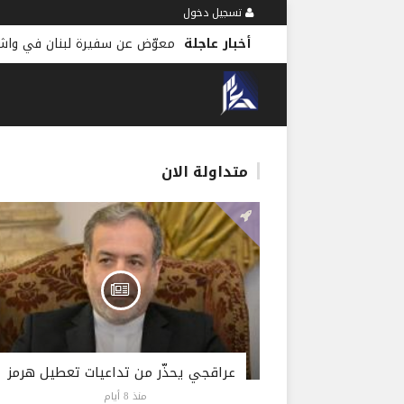
تسجيل دخول
أخبار عاجلة
معوّض عن سفيرة لبنان في واش
متداولة الان
عراقجي يحذّر من تداعيات تعطيل هرمز
منذ 8 أيام