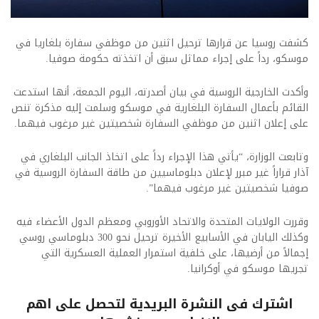
كشفت روسيا عن قرارها ترحيل اثنين من موظفي سفارة بلغاريا في
موسكو، رداً على إجراء مماثل سبق أن اتخذته حكومة صوفيا.
وأكدت الخارجية الروسية في بيان أصدرته، اليوم الجمعة، أنها استدعت
القائم بأعمال السفارة البلغارية في موسكو وسلمت إليه مذكرة تنص
على إعلان اثنين من موظفي السفارة شخصيتين غير مرغوب فيهما.
وتابعت الوزارة، “يأتي هذا الإجراء رداً على اتخاذ الجانب البلغاري في
آذار قراراً غير مبرر لإعلان دبلوماسيين من طاقة السفارة الروسية في
صوفيا شخصيتين غير مرغوب فيهما”.
وقررت الولايات المتحدة والاتحاد الأوروبي ومعظم الدول الأعضاء فيه
وكذلك اليابان في الأسابيع الأخيرة ترحيل نحو 300 دبلوماسي روسي
إجمالاً من أرضيها، على خلفية استمرار العملية العسكرية التي
تجريها موسكو في أوكرانيا.​
اشترك فى النشرة البريدية لتحصل على اهم