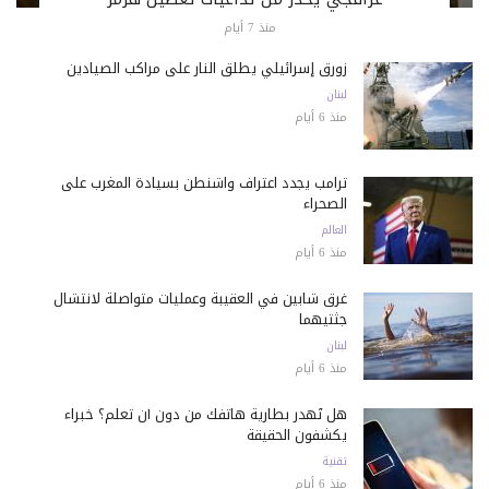
منذ 7 أيام
زورق إسرائيلي يطلق النار على مراكب الصيادين
لبنان
منذ 6 أيام
ترامب يجدد اعتراف واشنطن بسيادة المغرب على
الصحراء
العالم
منذ 6 أيام
غرق شابين في العقيبة وعمليات متواصلة لانتشال
جثتيهما
لبنان
منذ 6 أيام
هل تُهدر بطارية هاتفك من دون أن تعلم؟ خبراء
يكشفون الحقيقة
تقنية
منذ 6 أيام