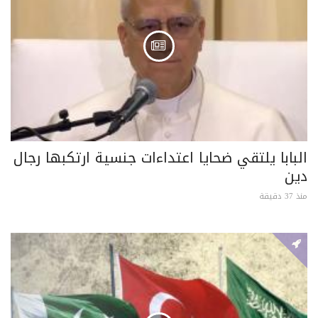
البابا يلتقي ضحايا اعتداءات جنسية ارتكبها رجال
دين
منذ 37 دقيقة