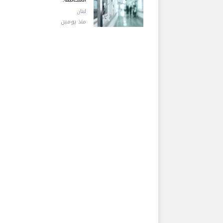
لبنان
منذ يومين