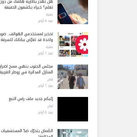
هل تُهدر بطارية هاتفك من دون
تعلم؟ خبراء يكشفون الحقيقة
تقنية
منذ 8 أيام
تحذير لمستخدمي الهواتف.. صور
واحدة قد تعرّض بياناتك للسرقة
تقنية
منذ 7 أيام
مجلس الجنوب ينهي مسح أضرار
المنازل المدمّرة في زوطر الغربية
لبنان
منذ 7 أيام
إليكم جديد ملف رأس النبع
لبنان
منذ 6 أيام
الضّمان يتحرّك ضدّ المستشفيات
المخالفة!