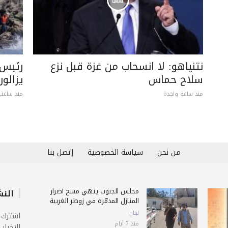
نتنياهو: لا انسحاب من غزة قبل نزع
سلاح حماس
يزالو
منذ ساعة واحدة
منذ ساعتي
من نحن
سياسة الخصوصية
إتصل بنا
مجلس الجنوب ينهي مسح أضرار
النش
المنازل المدمّرة في زوطر الغربية
لبنان
اشترك 
منذ 7 أيام
الاخبار