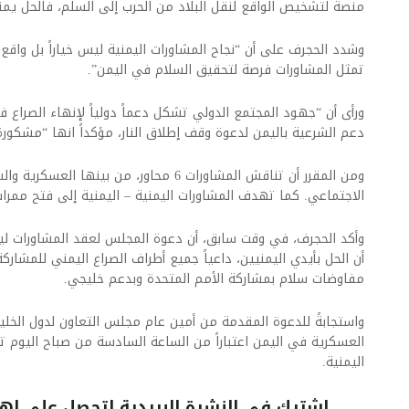
منصة لتشخيص الواقع لنقل البلاد من الحرب إلى السلم، فالحل يمني
وشدد الحجرف على أن “نجاح المشاورات اليمنية ليس خياراً بل واقع 
تمثل المشاورات فرصة لتحقيق السلام في اليمن”.
ورأى أن “جهود المجتمع الدولي تشكل دعماً دولياً لإنهاء الصراع ف
دعم الشرعية باليمن لدعوة وقف إطلاق النار، مؤكداً انها “مشكورة
ومن المقرر أن تناقش المشاورات 6 محاور، من بينه
الاجتماعي. كما تهدف المشاورات اليمنية – اليمنية إلى فتح ممرات
وأكد الحجرف، في وقت سابق، أن دعوة المجلس لعقد المشاورات ليس
أن الحل بأيدي اليمنيين، داعياً جميع أطراف الصراع اليمني للمشا
مفاوضات سلام بمشاركة الأمم المتحدة وبدعم خليجي.
واستجابةً للدعوة المقدمة من أمين عام مجلس التعاون لدول الخلي
العسكرية في اليمن اعتباراً من الساعة السادسة من صباح اليوم تزا
اليمنية.​
اشترك فى النشرة البريدية لتحصل على اهم 