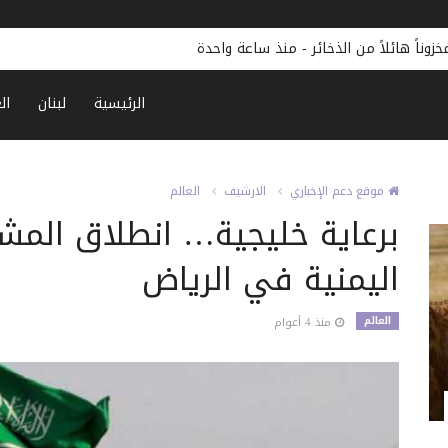
وناً هائلاً من الذخائر
-
منذ ساعة واحدة
الرئيسية
لبنان
ال
موقع دعم الإخباري
الارشيف
العالم
برعاية خليجية… انطلاق المشا
اليمنية في الرياض
العالم
منذ 4 أعوام