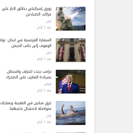
زورق إسرائيلي يطلق النار على
مراكب الصيادين
لبنان
منذ 5 أيام
السفارة الفرنسية في لبنان: نوا
الوقوف إلى جانب الجيش
لبنان
منذ 5 أيام
ترامب يجدد اعتراف واشنطن
بسيادة المغرب على الصحراء
العالم
منذ 5 أيام
غرق شابين في العقيبة وعمليات
متواصلة لانتشال جثتيهما
لبنان
منذ 5 أيام