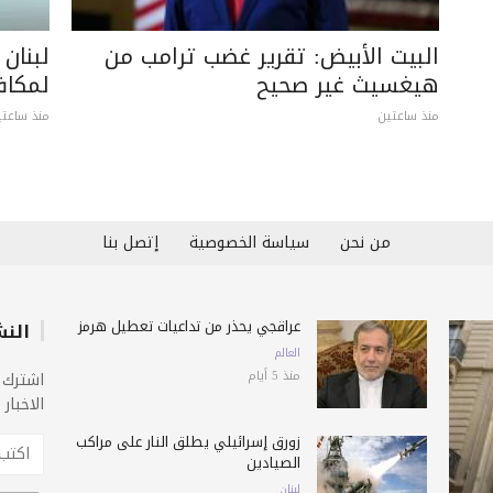
البيت الأبيض: تقرير غضب ترامب من
لبنان
هيغسيث غير صحيح
لمكاف
منذ ساعتين
منذ ساعتي
من نحن
سياسة الخصوصية
إتصل بنا
عراقجي يحذّر من تداعيات تعطيل هرمز
النش
العالم
منذ 5 أيام
اشترك 
الاخبار
زورق إسرائيلي يطلق النار على مراكب
الصيادين
لبنان