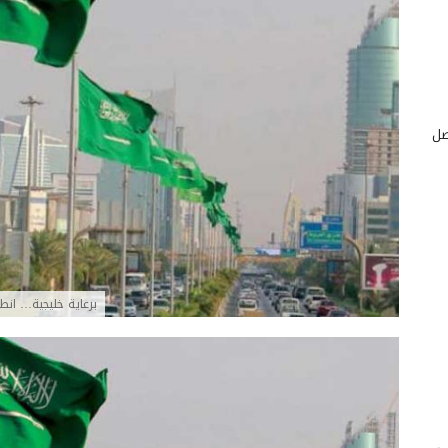
صل
برعاية خليجية… انطل