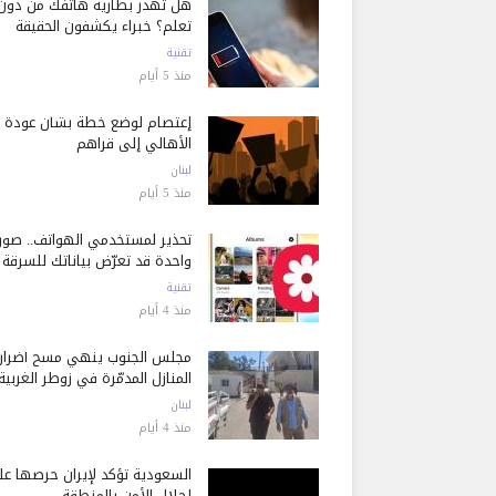
هل تُهدر بطارية هاتفك من دون
تعلم؟ خبراء يكشفون الحقيقة
تقنية
منذ 5 أيام
إعتصام لوضع خطة بشأن عودة
الأهالي إلى قراهم
لبنان
منذ 5 أيام
تحذير لمستخدمي الهواتف.. صور
واحدة قد تعرّض بياناتك للسرقة
تقنية
منذ 4 أيام
مجلس الجنوب ينهي مسح أضرار
المنازل المدمّرة في زوطر الغربية
لبنان
منذ 4 أيام
السعودية تؤكد لإيران حرصها ع
إحلال الأمن بالمنطقة