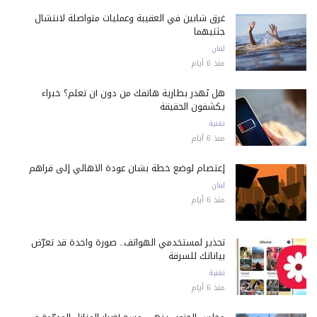
غرق شابين في العقيبة وعمليات متواصلة لانتشال
جثتيهما
لبنان
منذ 6 أيام
هل تُهدر بطارية هاتفك من دون أن تعلم؟ خبراء
يكشفون الحقيقة
تقنية
منذ 6 أيام
إعتصام لوضع خطة بشأن عودة الأهالي إلى قراهم
لبنان
منذ 6 أيام
تحذير لمستخدمي الهواتف.. صورة واحدة قد تعرّض
بياناتك للسرقة
تقنية
منذ 6 أيام