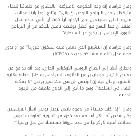
وقال غراهام إنه وجه الحكومة الأميركية “بالتشاور مع حلفائنا للبقاء
متيقظين حول البرنامج النووي الإيراني”. وتابع “وذا رأينا مجالات
مثيرة للقلق فسيتعين على الإدارة أياً كانت أن تأتي بخطة عمل.
أعتقد أن هذا النهج هو أفضل بوليصة تأمين للتأكد من أن البرنامج
النووي الإيراني لن يخرج عن السيطرة”.
وقال غراهام إن التشريع الذي يعمل عليه سيكون”ضروريا” مع أو بدون
خطة عمل شاملة مشتركة جديدة (JCPOA).
وتطرق أيضًا إلى الصراع الروسي الأوكراني الجاري، وبدا أنه يدافع عن
تعليق الرئيس جو بايدن غير المألوف الذي أدلى به خلال عطلة نهاية
الأسبوع، وقال فيه إن الرئيس الروسي فلاديمير بوتين “لا يمكنه
البقاء في السلطة”، وهو ما أدى إلى اندلاع عاصفة من الردود
الدولية.
وقال: “إذا كنت مستاءً من دعوة بايدن لرحيل بوتين اسأل الفرنسيين
وكل شخص آخر: هل أنت مستعد كجزء من تسوية تفاوضية لتوفير
ضمانات أمنية لأوكرانيا من عدم غزوها مستقبلا من قبل روسيا؟”.