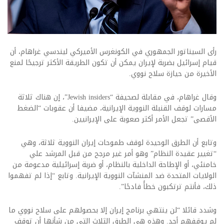
رأى السيناتور الجمهوري في الكونغرس الأميركي ليندسي غراهام، أن
قيام إسرائيل بضربة لإيران يمكن أن تكون الطريقة الأكثر ترجيحًا لمنع
الأخيرة من حيازة سلاح نووي.
وقال غراهام، في مقابلة لصحيفة “Jewish insiders”، إن هناك ثلاثة
مسارات لوقف القنبلة النووية الإيرانية، مضيفا أن عقوبات “الضغط
الأقصى” تجعل الأمر أكثر صعوبة على الإيرانيين.
وتابع أن الطرق الوحيدة لوقف طموحات إيران النووية ثلاثة، وهي
“تغيير عقيدة النظام” وهو أمر غير مرجح من قبل المرشد علي
خامنئي، أو الإطاحة الداخلية بالنظام، أو ضربة إسرائيلية مدعومة من
الولايات المتحدة ضد المنشآت النووية الإيرانية. وتابع “إذا لم تفهموا
ذلك، فأنتم ترتكبون خطأً فادحًا”.
وشدد قائلا “لن ينتهي برنامج إيران إلا بحصولهم على سلاح نووي ما
لم يوقفهم أحد. وهذه هي الطرق الثلاث التي من شأنها أن توقف