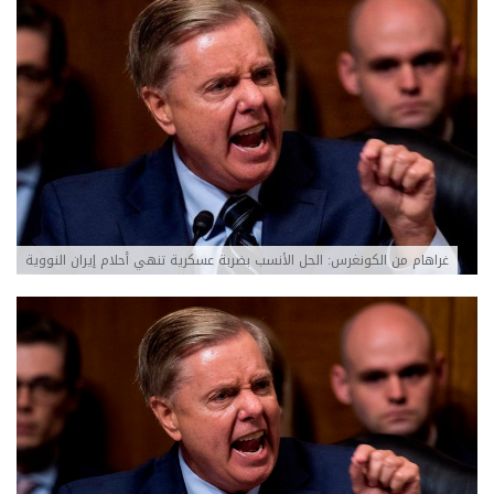
غراهام من الكونغرس: الحل الأنسب بضربة عسكرية تنهي أحلام إيران النووية