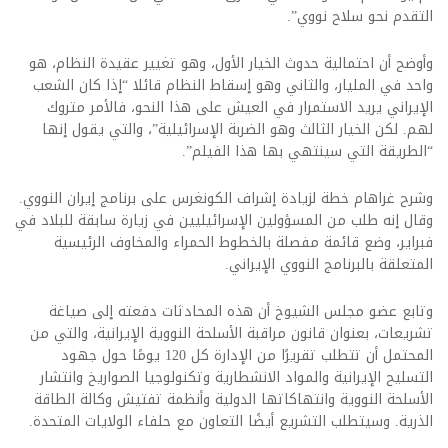
التقدم نحو سلاح نووي”.
وأوضح أن احتمالية حدوث الخيار الأول، وهو تغيير عقيدة النظام، هو
واحد في المليار، والثاني وهو إسقاط النظام قائلا “إذا كان الشعب
الإيراني يريد الاستمرار في العيش على هذا النحو، فالأمر متروك
لهم. لكن الخيار الثالث وهو الضربة الإسرائيلية”، والتي يقول إنها
“الطريقة التي سينتهي بها هذا الفيلم”.
وشرح غراهام خطة لزيادة إشراف الكونغرس على برنامج إيران النووي.
وقال إنه طلب من المسؤولين الإسرائيليين في زيارة سابقة للبلاد في
فبراير، وضع قائمة مفصلة بالخطوط الحمراء والمخاوف الرئيسية
المتعلقة بالبرنامج النووي الإيراني.
وتابع عضو مجلس الشيوخ أن هذه المحادثات دفعته إلى صياغة
تشريعات، بعنوان قانون مراقبة الأسلحة النووية الإيرانية، والتي من
المحتمل أن تتطلب تقريرًا من الإدارة كل 120 يومًا حول جهود
التسليح الإيرانية والمواد الانشطارية وتكنولوجيا الصواريخ وانتشار
الأسلحة النووية وانتهاكاتها الدولية وأنظمة تفتيش وكالة الطاقة
الذرية. وسيتطلب التشريع أيضًا التعاون مع حلفاء الولايات المتحدة.