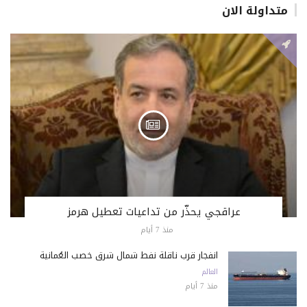
متداولة الان
عراقجي يحذّر من تداعيات تعطيل هرمز
منذ 7 أيام
انفجار قرب ناقلة نفط شمال شرق خصب العُمانية
العالم
منذ 7 أيام