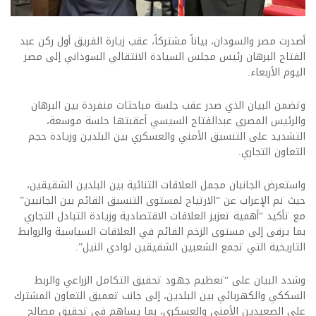
أصدرت مصر والسودان، بياناً مشتركاً، عقب زيارة الفريق أول ركن عبد
الفتاح البرهان رئيس مجلس السيادة الانتقالي السوداني إلى مصر
اليوم الأربعاء.
وتضمن البيان الذي صدر عقب جلسة مباحثات منفردة بين البرهان
والرئيس المصري عبدالفتاح السيسي أعقبتها جلسة موسعة،
التشديد على التنسيق الأمني والعسكري بين البلدين وزيادة حجم
التعاون التجاري.
واستعرض الجانبان مجمل العلاقات الثنائية بين البلدين الشقيقين،
حيث تم الإعراب عن “الارتياح لمستوى التنسيق القائم بين الجانبين”
مع تأكيد “أهمية تعزيز العلاقات الاقتصادية وزيادة التبادل التجاري
بما يرقى إلى مستوى الزخم القائم في العلاقات السياسية والروابط
التاريخية التي تجمع الشعبين الشقيقين لوادي النيل”.
وشدد البيان على “تعظيم جهود تحقيق التكامل الزراعي والربط
السككي والكهربائي بين البلدين، إلى جانب تعميق التعاون المشترك
على الصعيدين الأمني والعسكري، بما يساهم في تحقيق مصالح