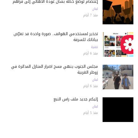
إعتصام لوضع خطة بشأن عودة الأهالي إلى قراهم
لبنان
منذ 7 أيام
تحذير لمستخدمي الهواتف.. صورة واحدة قد تعرّض
بياناتك للسرقة
تقنية
منذ 6 أيام
مجلس الجنوب ينهي مسح أضرار المنازل المدمّرة في
زوطر الغربية
لبنان
منذ 6 أيام
إليكم جديد ملف رأس النبع
لبنان
منذ 5 أيام