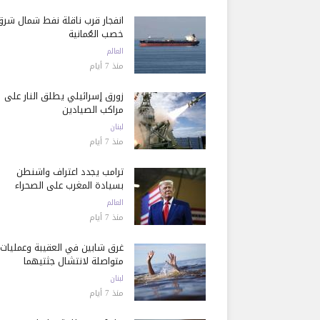
انفجار قرب ناقلة نفط شمال شرق
خصب العُمانية
العالم
منذ 7 أيام
زورق إسرائيلي يطلق النار على
مراكب الصيادين
لبنان
منذ 7 أيام
ترامب يجدد اعتراف واشنطن
بسيادة المغرب على الصحراء
العالم
منذ 7 أيام
غرق شابين في العقيبة وعمليات
متواصلة لانتشال جثتيهما
لبنان
منذ 7 أيام