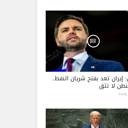
 إيران تعد بفتح شريان النفط..
طن لا تثق
واحدة