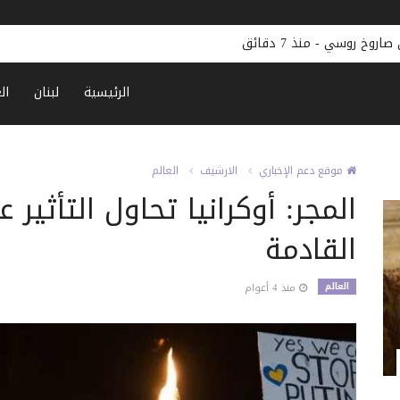
خطر رقمي يجتاح أفريقيا.. أرقام م
الرئيسية
لبنان
ال
موقع دعم الإخباري
الارشيف
العالم
المجر: أوكرانيا تحاول التأثير ع
القادمة
العالم
منذ 4 أعوام