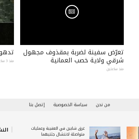
تعرّض سفينة لضربة بمقذوف مجهول
تدهور
شرقي ولاية خصب العمانية
منذ 3 ساعات
منذ ساعتين
من نحن
سياسة الخصوصية
إتصل بنا
غرق شابين في العقيبة وعمليات
النش
متواصلة لانتشال جثتيهما