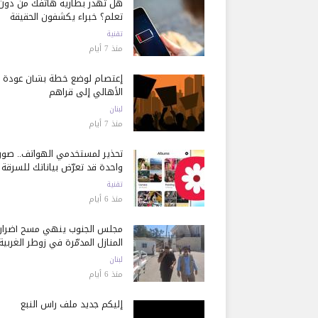
هل تُهدر بطارية هاتفك من دون
تعلم؟ خبراء يكشفون الحقيقة
تقنية
منذ 7 أيام
إعتصام لوضع خطة بشأن عودة
الأهالي إلى قراهم
لبنان
منذ 7 أيام
تحذير لمستخدمي الهواتف.. صور
واحدة قد تعرّض بياناتك للسرقة
تقنية
منذ 6 أيام
مجلس الجنوب ينهي مسح أضرار
المنازل المدمّرة في زوطر الغربية
لبنان
منذ 6 أيام
إليكم جديد ملف رأس النبع