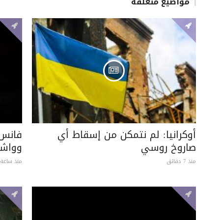
مواضيع متعلقة
أوكرانيا: لم نتمكن من إسقاط أي
فانس:
صاروخ روسي
وواشن
منذ 7 دقائق
منذ ساعة 