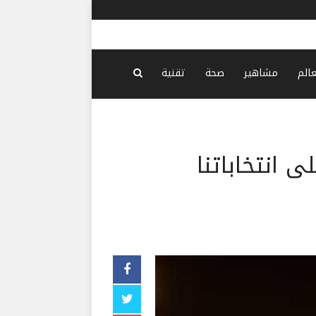
قلقة يكشفها "الإنتربول"
-
منذ 28 دقيقة
عالم
مشاهير
صحة
تقنية
لى انتخاباتنا