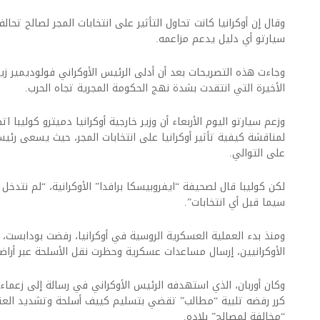
وقال إن أوكرانيا كانت تحاول التأثير على انتخابات المجر لصالح تحا
سيارتو أي دليل يدعم مزاعمه.
وجاءت هذه التصريحات بعد أن أدلى الرئيس الأوكراني فولوديمير ز
الأخيرة التي انتقدت بشدة نهج الحكومة المجرية تجاه الحرب.
وزعم سيارتو اليوم الأربعاء أن وزير خارجية أوكرانيا دميترو كوليبا 
لمناقشة كيفية تأثير أوكرانيا على انتخابات المجر، حيث يسعى رئيس ا
على التوالي.
لكن كوليبا قال لصحيفة “ايفروبيسكا برافدا” الأوكرانية، “لم نتدخل أ
سيما قبل أي انتخابات”.
ومنذ بدء العملية العسكرية الروسية في أوكرانيا، رفضت بودابست، 
الأوكرانيين، إرسال مساعدات عسكرية وحظرت نقل الأسلحة عبر أراض
وكان أوربان، الذي استهدفه الرئيس الأوكراني في رسالة إلى زعماء 
كرر رفضه تلبية “مطالب” تقضي بتسليم كييف أسلحة وتشديد العقوب
“مخالفة لمصالح” بلاده.