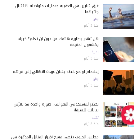
غرق شابين في العقيبة وعمليات متواصلة لانتشال
جثتيهما
لبنان
منذ 5 أيام
هل تُهدر بطارية هاتفك من دون أن تعلم؟ خبراء
يكشفون الحقيقة
تقنية
منذ 5 أيام
إعتصام لوضع خطة بشأن عودة الأهالي إلى قراهم
لبنان
منذ 5 أيام
تحذير لمستخدمي الهواتف.. صورة واحدة قد تعرّض
بياناتك للسرقة
تقنية
منذ 5 أيام
مجلس الجنوب ينهي مسح أضرار المنازل المدمّرة في