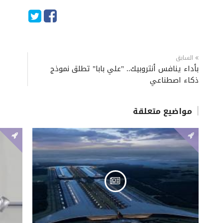
السابق
بأداء ينافس أنثروبيك.. "علي بابا" تطلق نموذج
ذكاء اصطناعي
مواضيع متعلقة