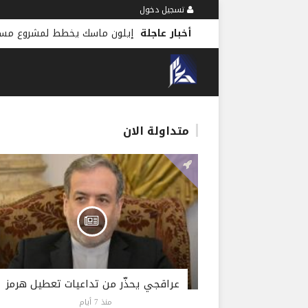
تسجيل دخول
أخبار عاجلة
إيلون ماسك يخطط لمشروع مس
متداولة الان
عراقجي يحذّر من تداعيات تعطيل هرمز
منذ 7 أيام