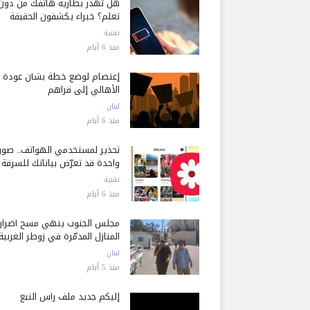
هل تُهدر بطارية هاتفك من دون
تعلم؟ خبراء يكشفون الحقيقة
تقنية
منذ 6 أيام
إعتصام لوضع خطة بشأن عودة
الأهالي إلى قراهم
لبنان
منذ 6 أيام
تحذير لمستخدمي الهواتف.. صور
واحدة قد تعرّض بياناتك للسرقة
تقنية
منذ 6 أيام
مجلس الجنوب ينهي مسح أضرار
المنازل المدمّرة في زوطر الغربية
لبنان
منذ 5 أيام
إليكم جديد ملف رأس النبع