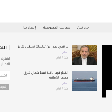
من نحن
سياسة الخصوصية
إتصل بنا
عراقجي يحذّر من تداعيات تعطيل هرمز
النش
العالم
منذ 7 أيام
اشترك 
الاخبار
انفجار قرب ناقلة نفط شمال شرق
خصب العُمانية
العالم
منذ 7 أيام