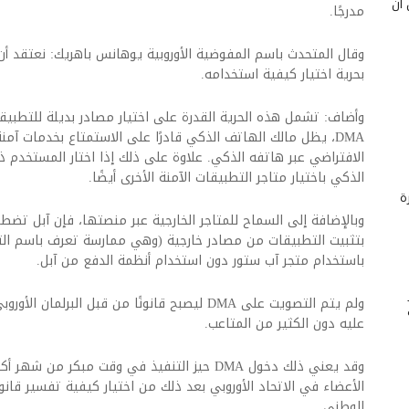
 أن
مدرجًا.
وقال المتحدث باسم المفوضية الأوروبية يوهانس باهريك: نعتقد أ
بحرية اختيار كيفية استخدامه.
وأضاف: تشمل هذه الحرية القدرة على اختيار مصادر بديلة للتطبيق
DMA، يظل مالك الهاتف الذكي قادرًا على الاستمتاع بخدمات آمن
الذكي باختيار متاجر التطبيقات الآمنة الأخرى أيضًا.
ة
وبالإضافة إلى السماح للمتاجر الخارجية عبر منصتها، فإن آبل تضط
بتثبيت التطبيقات من مصادر خارجية (وهي ممارسة تعرف باسم الت
باستخدام متجر آب ستور دون استخدام أنظمة الدفع من آبل.
ولم يتم التصويت على DMA ليصبح قانونًا من قبل الب
عليه دون الكثير من المتاعب.
وقد يعني ذلك دخول DMA حيز التنفيذ في وقت مبكر م
الأعضاء في الاتحاد الأوروبي بعد ذلك من اختيار كيفية تفسير قانون
الوطني.