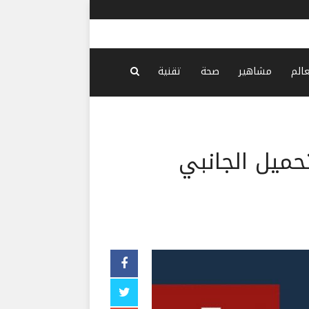
سلام: أي ت
عالم
مشاهير
صحة
تقنية
حميل الجانبي