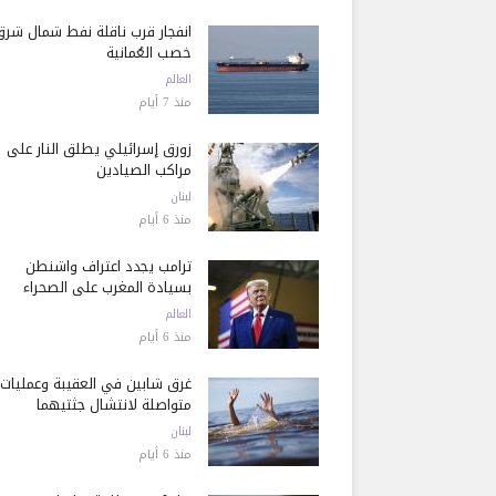
انفجار قرب ناقلة نفط شمال شرق
خصب العُمانية
العالم
منذ 7 أيام
زورق إسرائيلي يطلق النار على
مراكب الصيادين
لبنان
منذ 6 أيام
ترامب يجدد اعتراف واشنطن
بسيادة المغرب على الصحراء
العالم
منذ 6 أيام
غرق شابين في العقيبة وعمليات
متواصلة لانتشال جثتيهما
لبنان
منذ 6 أيام