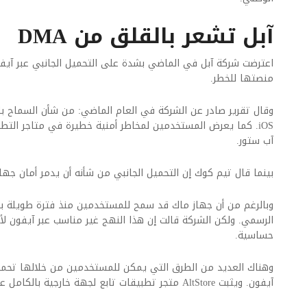
آبل تشعر بالقلق من DMA
اعترضت شركة آبل في الماضي بشدة على التحميل الجانبي عبر آيفو
منصتها للخطر.
وقال تقرير صادر عن الشركة في العام الماضي: من شأن السماح ب
iOS. كما يعرض المستخدمين لمخاطر أمنية خطيرة في متاجر التطب
آب ستور.
بينما قال تيم كوك إن التحميل الجانبي من شأنه أن يدمر أمان جهاز
و
بالرغم من أن جهاز ماك قد سمح للمستخدمين منذ فترة طويلة بتن
الرسمي. ولكن الشركة قالت إن هذا النهج غير مناسب عبر آيفون لأ
حساسية.
وهناك العديد من الطرق التي يمكن للمستخدمين من خلالها تحمي
آيفون. ويثبت
AltStore متجر تطبيقات تابع لجهة خارجية بالكامل عبر جهاز آيفون.