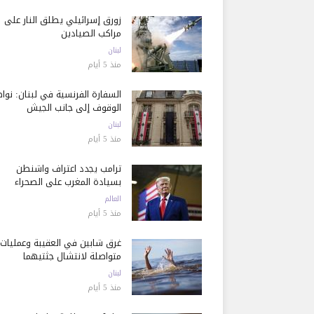
زورق إسرائيلي يطلق النار على
مراكب الصيادين
لبنان
منذ 5 أيام
السفارة الفرنسية في لبنان: نوا
الوقوف إلى جانب الجيش
لبنان
منذ 5 أيام
ترامب يجدد اعتراف واشنطن
بسيادة المغرب على الصحراء
العالم
منذ 5 أيام
غرق شابين في العقيبة وعمليات
متواصلة لانتشال جثتيهما
لبنان
منذ 5 أيام