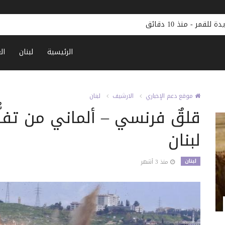
دة للقمر
-
منذ 10 دقائق
الرئيسية
لبنان
ال
موقع دعم الإخباري
الارشيف
لبنان
قلقٌ فرنسي – ألماني من تفل
لبنان
لبنان
منذ 3 أشهر