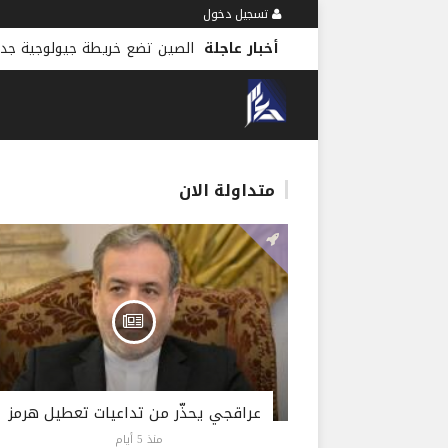
تسجيل دخول
أخبار عاجلة
الصين تضع خريطة جيولوجية جدي
متداولة الان
عراقجي يحذّر من تداعيات تعطيل هرمز
منذ 5 أيام