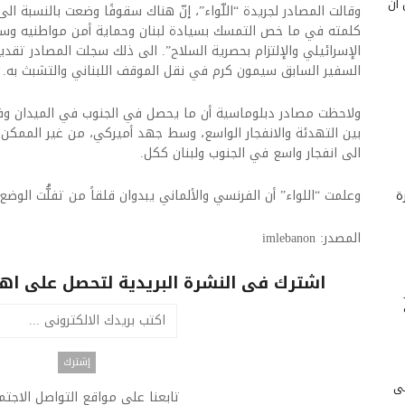
 أن
وقالت المصادر لجريدة “اللّواء”، إنّ هناك سقوفًا وضعت بالنسبة الى
كلمته في ما خص التمسك بسيادة لبنان وحماية أمن مواطنيه وسل
الإسرائيلي والإلتزام بحصرية السلاح”. الى ذلك سجلت المصادر تقدير
السفير السابق سيمون كرم في نقل الموقف اللبناني والتشبث به.
ولاحظت مصادر دبلوماسية أن ما يحصل في الجنوب في الميدان وفي
بين التهدئة والانفجار الواسع، وسط جهد أميركي، من غير الممكن ت
الى انفجار واسع في الجنوب ولبنان ككل.
وعلمت “اللواء” أن الفرنسي والألماني يبدوان قلقاً من تفلُّت الوضع
ة
المصدر: imlebanon
اشترك فى النشرة البريدية لتحصل على اهم 
لى
تابعنا على مواقع التواصل الاجت