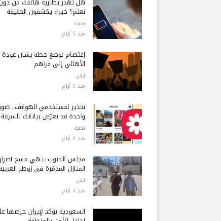
هل تُهدر بطارية هاتفك من دون
تعلم؟ خبراء يكشفون الحقيقة
تقنية
منذ 5 أيام
إعتصام لوضع خطة بشأن عودة
الأهالي إلى قراهم
لبنان
منذ 5 أيام
تحذير لمستخدمي الهواتف.. صور
واحدة قد تعرّض بياناتك للسرقة
تقنية
منذ 4 أيام
مجلس الجنوب ينهي مسح أضرار
المنازل المدمّرة في زوطر الغربية
لبنان
منذ 4 أيام
السعودية تؤكد لإيران حرصها ع
إحلال الأمن بالمنطقة