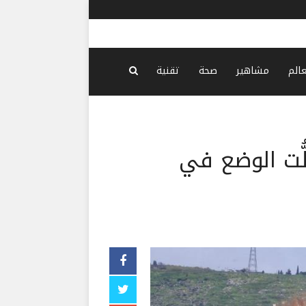
سيول: بيونغ
عالم
مشاهير
صحة
تقنية
ُّت الوضع في